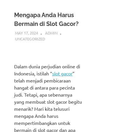
Mengapa Anda Harus
Bermain di Slot Gacor?
MAY 17, 2024
ADMIN
UNCATEGORIZED
Dalam dunia perjudian online di
Indonesia, istilah “
slot gacor
”
telah menjadi pembicaraan
hangat di antara para pecinta
judi. Tetapi, apa sebenarnya
yang membuat slot gacor begitu
menarik? Mari kita telusuri
mengapa Anda harus
mempertimbangkan untuk
bermain di slot gacor dan apa