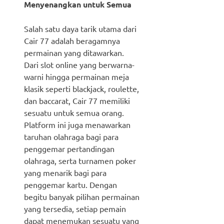
Menyenangkan untuk Semua
Salah satu daya tarik utama dari
Cair 77 adalah beragamnya
permainan yang ditawarkan.
Dari slot online yang berwarna-
warni hingga permainan meja
klasik seperti blackjack, roulette,
dan baccarat, Cair 77 memiliki
sesuatu untuk semua orang.
Platform ini juga menawarkan
taruhan olahraga bagi para
penggemar pertandingan
olahraga, serta turnamen poker
yang menarik bagi para
penggemar kartu. Dengan
begitu banyak pilihan permainan
yang tersedia, setiap pemain
dapat menemukan sesuatu yang