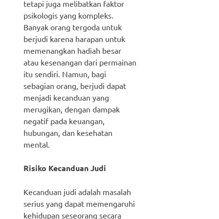
tetapi juga melibatkan faktor
psikologis yang kompleks.
Banyak orang tergoda untuk
berjudi karena harapan untuk
memenangkan hadiah besar
atau kesenangan dari permainan
itu sendiri. Namun, bagi
sebagian orang, berjudi dapat
menjadi kecanduan yang
merugikan, dengan dampak
negatif pada keuangan,
hubungan, dan kesehatan
mental.
Risiko Kecanduan Judi
Kecanduan judi adalah masalah
serius yang dapat memengaruhi
kehidupan seseorang secara