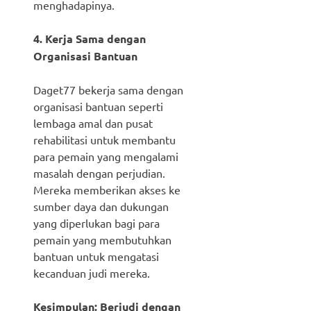
menghadapinya.
4. Kerja Sama dengan
Organisasi Bantuan
Daget77 bekerja sama dengan
organisasi bantuan seperti
lembaga amal dan pusat
rehabilitasi untuk membantu
para pemain yang mengalami
masalah dengan perjudian.
Mereka memberikan akses ke
sumber daya dan dukungan
yang diperlukan bagi para
pemain yang membutuhkan
bantuan untuk mengatasi
kecanduan judi mereka.
Kesimpulan: Berjudi dengan