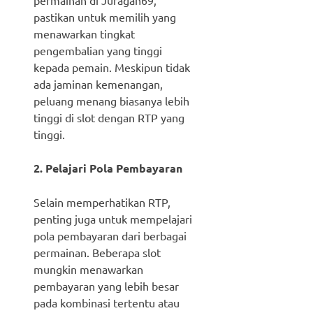
pastikan untuk memilih yang
menawarkan tingkat
pengembalian yang tinggi
kepada pemain. Meskipun tidak
ada jaminan kemenangan,
peluang menang biasanya lebih
tinggi di slot dengan RTP yang
tinggi.
2. Pelajari Pola Pembayaran
Selain memperhatikan RTP,
penting juga untuk mempelajari
pola pembayaran dari berbagai
permainan. Beberapa slot
mungkin menawarkan
pembayaran yang lebih besar
pada kombinasi tertentu atau