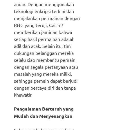
aman. Dengan menggunakan
teknologi enkripsi terkini dan
menjalankan permainan dengan
RNG yang teruji, Cair 77
memberikan jaminan bahwa
setiap hasil permainan adalah
adil dan acak. Selain itu, tim
dukungan pelanggan mereka
selalu siap membantu pemain
dengan segala pertanyaan atau
masalah yang mereka miliki,
sehingga pemain dapat berjudi
dengan percaya diri dan tanpa
khawatir.
Pengalaman Bertaruh yang
Mudah dan Menyenangkan
Salah satu hal yang membuat