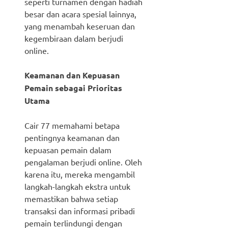
seperti turnamen dengan hadiah
besar dan acara spesial lainnya,
yang menambah keseruan dan
kegembiraan dalam berjudi
online.
Keamanan dan Kepuasan
Pemain sebagai Prioritas
Utama
Cair 77 memahami betapa
pentingnya keamanan dan
kepuasan pemain dalam
pengalaman berjudi online. Oleh
karena itu, mereka mengambil
langkah-langkah ekstra untuk
memastikan bahwa setiap
transaksi dan informasi pribadi
pemain terlindungi dengan