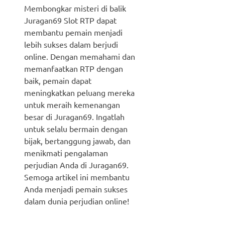
Membongkar misteri di balik
Juragan69 Slot RTP dapat
membantu pemain menjadi
lebih sukses dalam berjudi
online. Dengan memahami dan
memanfaatkan RTP dengan
baik, pemain dapat
meningkatkan peluang mereka
untuk meraih kemenangan
besar di Juragan69. Ingatlah
untuk selalu bermain dengan
bijak, bertanggung jawab, dan
menikmati pengalaman
perjudian Anda di Juragan69.
Semoga artikel ini membantu
Anda menjadi pemain sukses
dalam dunia perjudian online!