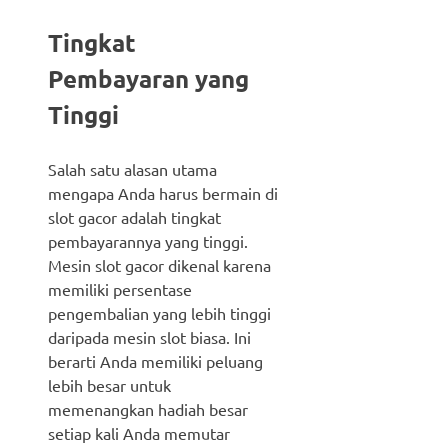
Tingkat
Pembayaran yang
Tinggi
Salah satu alasan utama
mengapa Anda harus bermain di
slot gacor adalah tingkat
pembayarannya yang tinggi.
Mesin slot gacor dikenal karena
memiliki persentase
pengembalian yang lebih tinggi
daripada mesin slot biasa. Ini
berarti Anda memiliki peluang
lebih besar untuk
memenangkan hadiah besar
setiap kali Anda memutar