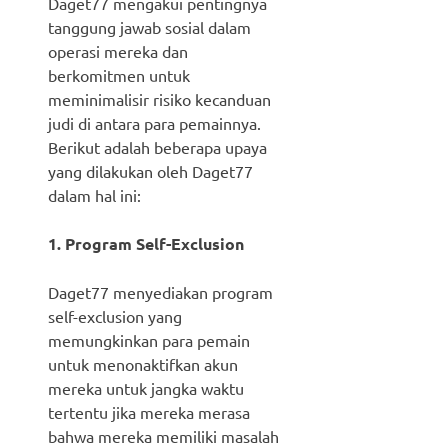
Daget77 mengakui pentingnya
tanggung jawab sosial dalam
operasi mereka dan
berkomitmen untuk
meminimalisir risiko kecanduan
judi di antara para pemainnya.
Berikut adalah beberapa upaya
yang dilakukan oleh Daget77
dalam hal ini:
1. Program Self-Exclusion
Daget77 menyediakan program
self-exclusion yang
memungkinkan para pemain
untuk menonaktifkan akun
mereka untuk jangka waktu
tertentu jika mereka merasa
bahwa mereka memiliki masalah