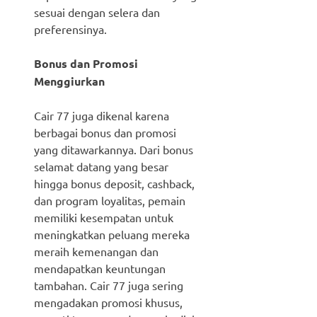
sesuai dengan selera dan
preferensinya.
Bonus dan Promosi
Menggiurkan
Cair 77 juga dikenal karena
berbagai bonus dan promosi
yang ditawarkannya. Dari bonus
selamat datang yang besar
hingga bonus deposit, cashback,
dan program loyalitas, pemain
memiliki kesempatan untuk
meningkatkan peluang mereka
meraih kemenangan dan
mendapatkan keuntungan
tambahan. Cair 77 juga sering
mengadakan promosi khusus,