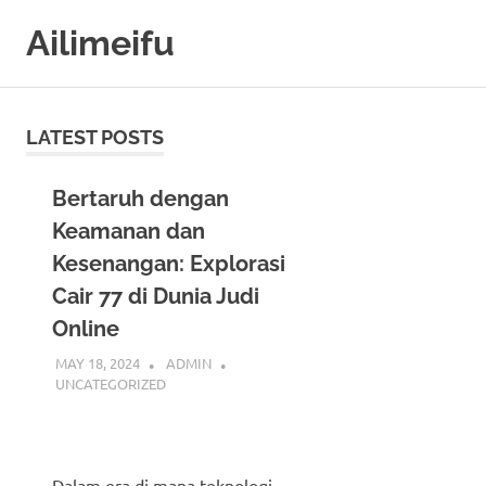
Skip
Ailimeifu
to
content
LATEST POSTS
Bertaruh dengan
Keamanan dan
Kesenangan: Explorasi
Cair 77 di Dunia Judi
Online
MAY 18, 2024
ADMIN
UNCATEGORIZED
Dalam era di mana teknologi