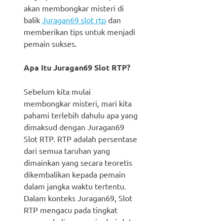
akan membongkar misteri di
balik
Juragan69 slot rtp
dan
memberikan tips untuk menjadi
pemain sukses.
Apa Itu Juragan69 Slot RTP?
Sebelum kita mulai
membongkar misteri, mari kita
pahami terlebih dahulu apa yang
dimaksud dengan Juragan69
Slot RTP. RTP adalah persentase
dari semua taruhan yang
dimainkan yang secara teoretis
dikembalikan kepada pemain
dalam jangka waktu tertentu.
Dalam konteks Juragan69, Slot
RTP mengacu pada tingkat