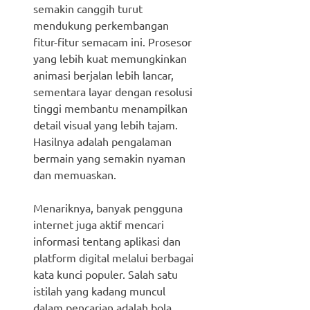
semakin canggih turut
mendukung perkembangan
fitur-fitur semacam ini. Prosesor
yang lebih kuat memungkinkan
animasi berjalan lebih lancar,
sementara layar dengan resolusi
tinggi membantu menampilkan
detail visual yang lebih tajam.
Hasilnya adalah pengalaman
bermain yang semakin nyaman
dan memuaskan.
Menariknya, banyak pengguna
internet juga aktif mencari
informasi tentang aplikasi dan
platform digital melalui berbagai
kata kunci populer. Salah satu
istilah yang kadang muncul
dalam pencarian adalah bola