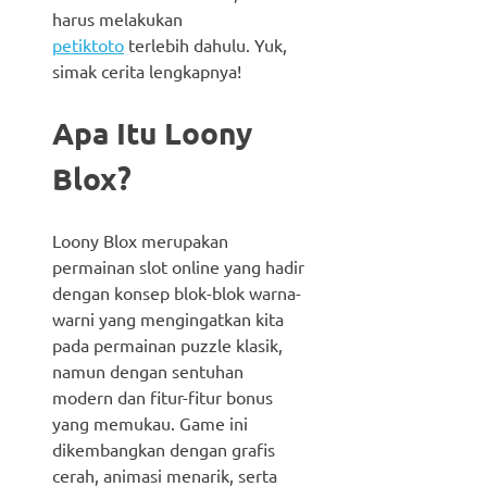
harus melakukan
petiktoto
terlebih dahulu. Yuk,
simak cerita lengkapnya!
Apa Itu Loony
Blox?
Loony Blox merupakan
permainan slot online yang hadir
dengan konsep blok-blok warna-
warni yang mengingatkan kita
pada permainan puzzle klasik,
namun dengan sentuhan
modern dan fitur-fitur bonus
yang memukau. Game ini
dikembangkan dengan grafis
cerah, animasi menarik, serta