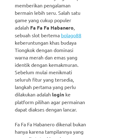
memberikan pengalaman
bermain lebih seru. Salah satu
game yang cukup populer
adalah
Fa Fa Fa Habanero
,
sebuah slot bertema
bolago88
keberuntungan khas budaya
Tiongkok dengan dominasi
warna merah dan emas yang
identik dengan kemakmuran.
Sebelum mulai menikmati
seluruh fitur yang tersedia,
langkah pertama yang perlu
dilakukan adalah
login
ke
platform pilihan agar permainan
dapat diakses dengan lancar.
Fa Fa Fa Habanero dikenal bukan
hanya karena tampilannya yang