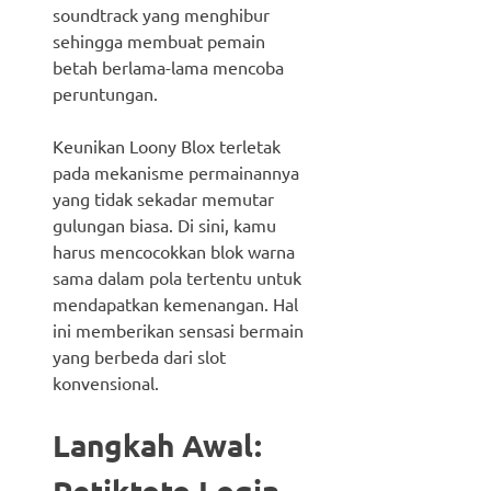
soundtrack yang menghibur
sehingga membuat pemain
betah berlama-lama mencoba
peruntungan.
Keunikan Loony Blox terletak
pada mekanisme permainannya
yang tidak sekadar memutar
gulungan biasa. Di sini, kamu
harus mencocokkan blok warna
sama dalam pola tertentu untuk
mendapatkan kemenangan. Hal
ini memberikan sensasi bermain
yang berbeda dari slot
konvensional.
Langkah Awal:
Petiktoto Login