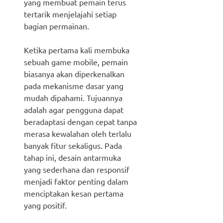
yang membuat pemain terus
tertarik menjelajahi setiap
bagian permainan.
Ketika pertama kali membuka
sebuah game mobile, pemain
biasanya akan diperkenalkan
pada mekanisme dasar yang
mudah dipahami. Tujuannya
adalah agar pengguna dapat
beradaptasi dengan cepat tanpa
merasa kewalahan oleh terlalu
banyak fitur sekaligus. Pada
tahap ini, desain antarmuka
yang sederhana dan responsif
menjadi faktor penting dalam
menciptakan kesan pertama
yang positif.