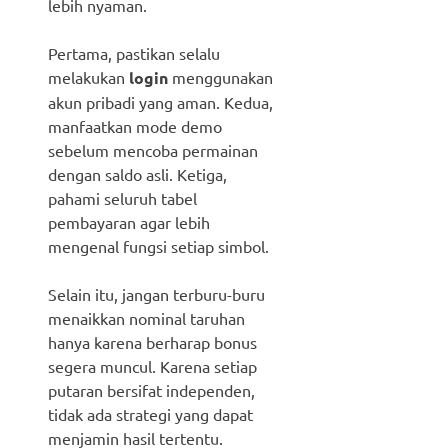
lebih nyaman.
Pertama, pastikan selalu
melakukan
login
menggunakan
akun pribadi yang aman. Kedua,
manfaatkan mode demo
sebelum mencoba permainan
dengan saldo asli. Ketiga,
pahami seluruh tabel
pembayaran agar lebih
mengenal fungsi setiap simbol.
Selain itu, jangan terburu-buru
menaikkan nominal taruhan
hanya karena berharap bonus
segera muncul. Karena setiap
putaran bersifat independen,
tidak ada strategi yang dapat
menjamin hasil tertentu.