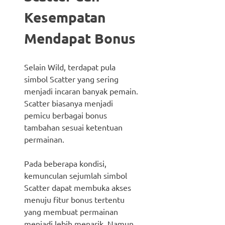
Kesempatan
Mendapat Bonus
Selain Wild, terdapat pula
simbol Scatter yang sering
menjadi incaran banyak pemain.
Scatter biasanya menjadi
pemicu berbagai bonus
tambahan sesuai ketentuan
permainan.
Pada beberapa kondisi,
kemunculan sejumlah simbol
Scatter dapat membuka akses
menuju fitur bonus tertentu
yang membuat permainan
menjadi lebih menarik. Namun