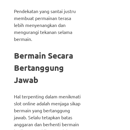
Pendekatan yang santai justru
membuat permainan terasa
lebih menyenangkan dan
mengurangi tekanan selama
bermain.
Bermain Secara
Bertanggung
Jawab
Hal terpenting dalam menikmati
slot online adalah menjaga sikap
bermain yang bertanggung
jawab. Selalu tetapkan batas
anggaran dan berhenti bermain