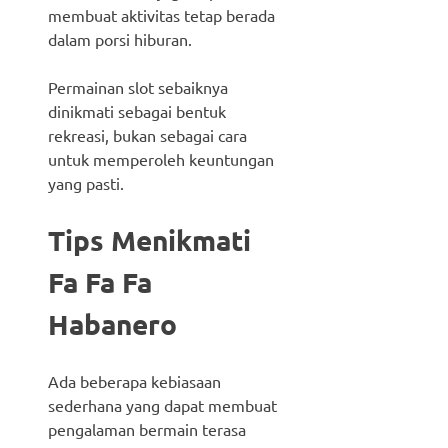
membuat aktivitas tetap berada
dalam porsi hiburan.
Permainan slot sebaiknya
dinikmati sebagai bentuk
rekreasi, bukan sebagai cara
untuk memperoleh keuntungan
yang pasti.
Tips Menikmati
Fa Fa Fa
Habanero
Ada beberapa kebiasaan
sederhana yang dapat membuat
pengalaman bermain terasa