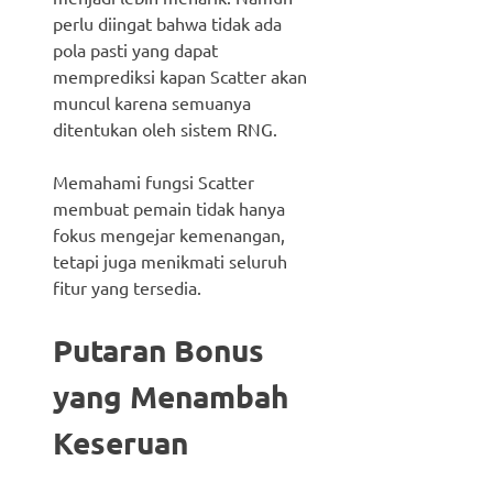
perlu diingat bahwa tidak ada
pola pasti yang dapat
memprediksi kapan Scatter akan
muncul karena semuanya
ditentukan oleh sistem RNG.
Memahami fungsi Scatter
membuat pemain tidak hanya
fokus mengejar kemenangan,
tetapi juga menikmati seluruh
fitur yang tersedia.
Putaran Bonus
yang Menambah
Keseruan