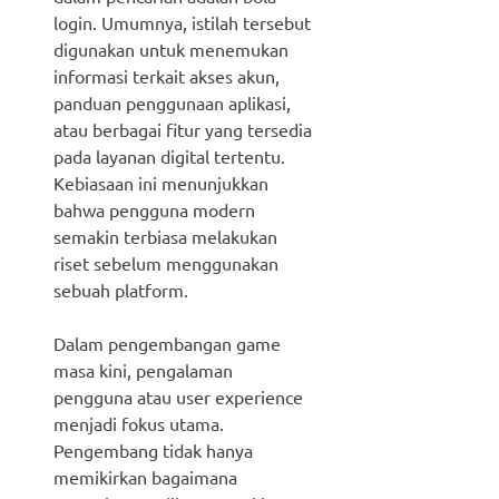
login. Umumnya, istilah tersebut
digunakan untuk menemukan
informasi terkait akses akun,
panduan penggunaan aplikasi,
atau berbagai fitur yang tersedia
pada layanan digital tertentu.
Kebiasaan ini menunjukkan
bahwa pengguna modern
semakin terbiasa melakukan
riset sebelum menggunakan
sebuah platform.
Dalam pengembangan game
masa kini, pengalaman
pengguna atau user experience
menjadi fokus utama.
Pengembang tidak hanya
memikirkan bagaimana