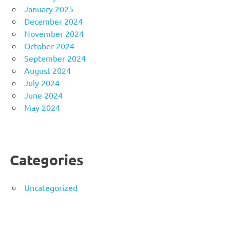
January 2025
December 2024
November 2024
October 2024
September 2024
August 2024
July 2024
June 2024
May 2024
Categories
Uncategorized