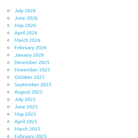
July 2026
June 2026
May 2026
April 2026
March 2026
February 2026
January 2026
December 2025
November 2025
October 2025
September 2025
August 2025
July 2025
June 2025
May 2025
April 2025
March 2025
February 2025