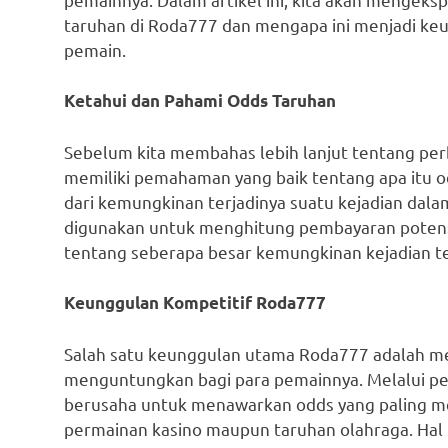
taruhan di Roda777 dan mengapa ini menjadi ke
pemain.
Ketahui dan Pahami Odds Taruhan
Sebelum kita membahas lebih lanjut tentang pe
memiliki pemahaman yang baik tentang apa itu o
dari kemungkinan terjadinya suatu kejadian dala
digunakan untuk menghitung pembayaran potens
tentang seberapa besar kemungkinan kejadian te
Keunggulan Kompetitif Roda777
Salah satu keunggulan utama Roda777 adalah me
menguntungkan bagi para pemainnya. Melalui pen
berusaha untuk menawarkan odds yang paling me
permainan kasino maupun taruhan olahraga. Hal