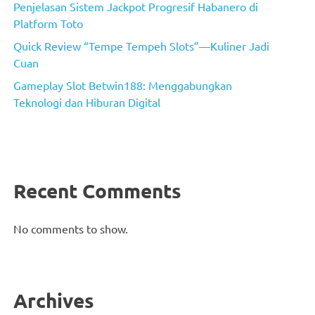
Penjelasan Sistem Jackpot Progresif Habanero di
Platform Toto
Quick Review “Tempe Tempeh Slots”—Kuliner Jadi
Cuan
Gameplay Slot Betwin188: Menggabungkan
Teknologi dan Hiburan Digital
Recent Comments
No comments to show.
Archives