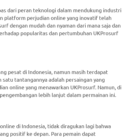
pas dari peran teknologi dalam mendukung industri
n platform perjudian online yang inovatif telah
rf dengan mudah dan nyaman dari mana saja dan
r terhadap popularitas dan pertumbuhan UKProsurf
g pesat di Indonesia, namun masih terdapat
h satu tantangannya adalah persaingan yang
udian online yang menawarkan UKProsurf. Namun, di
an pengembangan lebih lanjut dalam permainan ini.
nline di Indonesia, tidak diragukan lagi bahwa
ng positif ke depan. Para pemain dapat