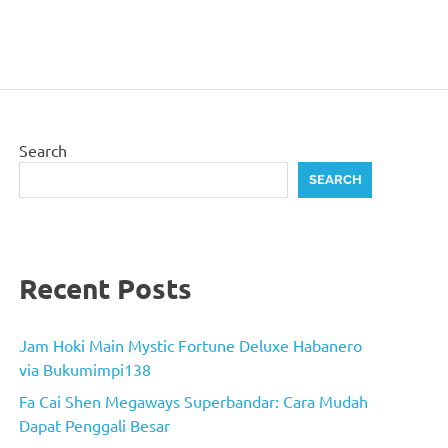
Search
SEARCH
Recent Posts
Jam Hoki Main Mystic Fortune Deluxe Habanero
via Bukumimpi138
Fa Cai Shen Megaways Superbandar: Cara Mudah
Dapat Penggali Besar