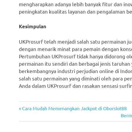
mengharapkan adanya lebih banyak fitur dan ino
peningkatan kualitas layanan dan pengalaman be
Kesimpulan
UKProsurf telah menjadi salah satu permainan jud
dengan menarik minat para pemain dengan konsep
Pertumbuhan UKProsurf tidak hanya didorong oleh
permainan itu sendiri dan berbagai jenis taruha
berkembangnya industri perjudian online di Indo
salah satu permainan yang diminati oleh para pe
Anda dalam UKProsurf dan rasakan sensasi surfi
Previous
Post
Cara Mudah Memenangkan Jackpot di Oborslot88
Post:
Next
Berma
navigation
Post: