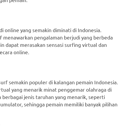
i online yang semakin diminati di Indonesia.
rf menawarkan pengalaman berjudi yang berbeda
in dapat merasakan sensasi surfing virtual dan
ecara online.
rf semakin populer di kalangan pemain Indonesia.
virtual yang menarik minat penggemar olahraga di
 berbagai jenis taruhan yang menarik, seperti
umulator, sehingga pemain memiliki banyak pilihan