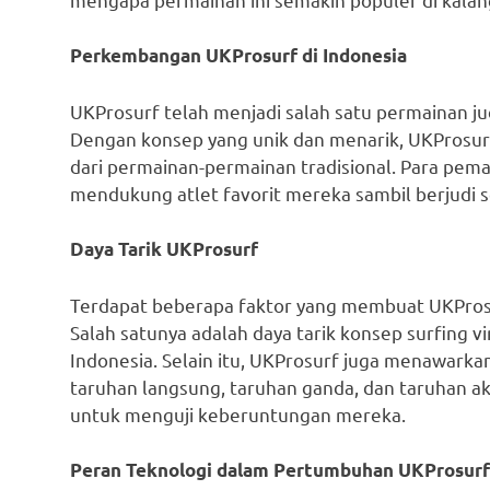
Perkembangan UKProsurf di Indonesia
UKProsurf telah menjadi salah satu permainan jud
Dengan konsep yang unik dan menarik, UKProsu
dari permainan-permainan tradisional. Para pema
mendukung atlet favorit mereka sambil berjudi s
Daya Tarik UKProsurf
Terdapat beberapa faktor yang membuat UKProsu
Salah satunya adalah daya tarik konsep surfing 
Indonesia. Selain itu, UKProsurf juga menawarkan
taruhan langsung, taruhan ganda, dan taruhan ak
untuk menguji keberuntungan mereka.
Peran Teknologi dalam Pertumbuhan UKProsurf