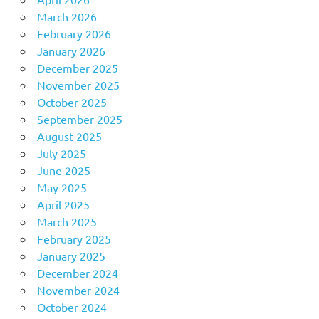
March 2026
February 2026
January 2026
December 2025
November 2025
October 2025
September 2025
August 2025
July 2025
June 2025
May 2025
April 2025
March 2025
February 2025
January 2025
December 2024
November 2024
October 2024