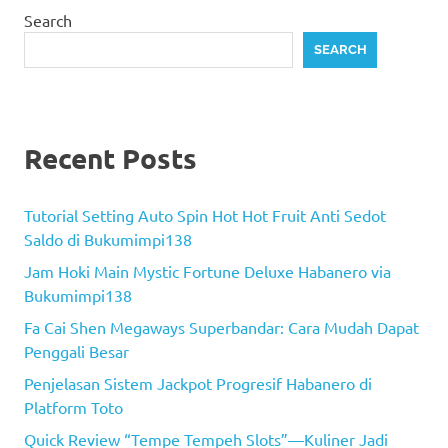
Search
SEARCH
Recent Posts
Tutorial Setting Auto Spin Hot Hot Fruit Anti Sedot
Saldo di Bukumimpi138
Jam Hoki Main Mystic Fortune Deluxe Habanero via
Bukumimpi138
Fa Cai Shen Megaways Superbandar: Cara Mudah Dapat
Penggali Besar
Penjelasan Sistem Jackpot Progresif Habanero di
Platform Toto
Quick Review “Tempe Tempeh Slots”—Kuliner Jadi