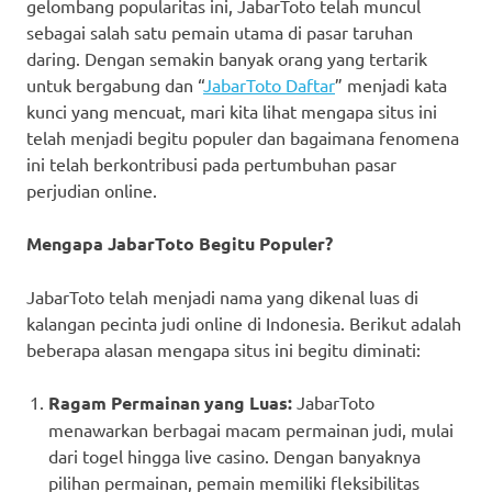
gelombang popularitas ini, JabarToto telah muncul
sebagai salah satu pemain utama di pasar taruhan
daring. Dengan semakin banyak orang yang tertarik
untuk bergabung dan “
JabarToto Daftar
” menjadi kata
kunci yang mencuat, mari kita lihat mengapa situs ini
telah menjadi begitu populer dan bagaimana fenomena
ini telah berkontribusi pada pertumbuhan pasar
perjudian online.
Mengapa JabarToto Begitu Populer?
JabarToto telah menjadi nama yang dikenal luas di
kalangan pecinta judi online di Indonesia. Berikut adalah
beberapa alasan mengapa situs ini begitu diminati:
Ragam Permainan yang Luas:
JabarToto
menawarkan berbagai macam permainan judi, mulai
dari togel hingga live casino. Dengan banyaknya
pilihan permainan, pemain memiliki fleksibilitas