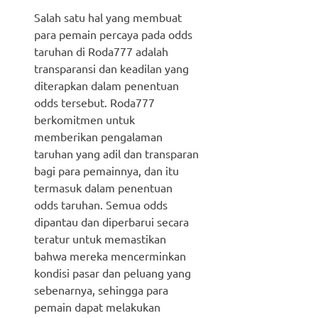
Salah satu hal yang membuat
para pemain percaya pada odds
taruhan di Roda777 adalah
transparansi dan keadilan yang
diterapkan dalam penentuan
odds tersebut. Roda777
berkomitmen untuk
memberikan pengalaman
taruhan yang adil dan transparan
bagi para pemainnya, dan itu
termasuk dalam penentuan
odds taruhan. Semua odds
dipantau dan diperbarui secara
teratur untuk memastikan
bahwa mereka mencerminkan
kondisi pasar dan peluang yang
sebenarnya, sehingga para
pemain dapat melakukan