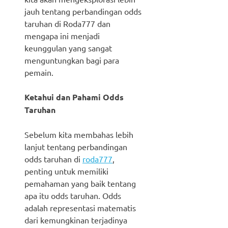
jauh tentang perbandingan odds
taruhan di Roda777 dan
mengapa ini menjadi
keunggulan yang sangat
menguntungkan bagi para
pemain.
Ketahui dan Pahami Odds
Taruhan
Sebelum kita membahas lebih
lanjut tentang perbandingan
odds taruhan di
roda777
,
penting untuk memiliki
pemahaman yang baik tentang
apa itu odds taruhan. Odds
adalah representasi matematis
dari kemungkinan terjadinya