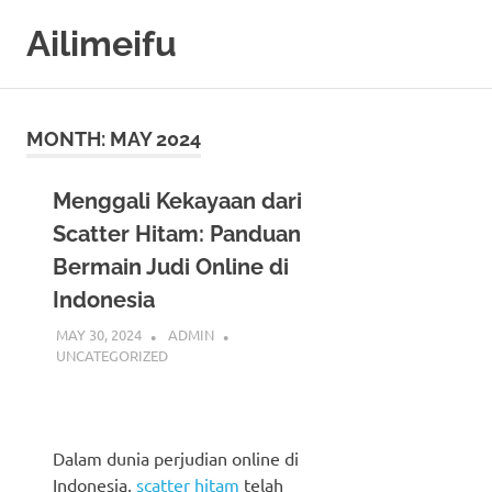
Skip
Ailimeifu
to
content
MONTH:
MAY 2024
Menggali Kekayaan dari
Scatter Hitam: Panduan
Bermain Judi Online di
Indonesia
MAY 30, 2024
ADMIN
UNCATEGORIZED
Dalam dunia perjudian online di
Indonesia,
scatter hitam
telah