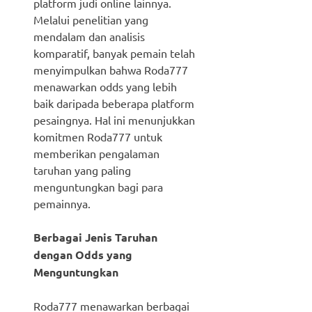
platform judi online lainnya.
Melalui penelitian yang
mendalam dan analisis
komparatif, banyak pemain telah
menyimpulkan bahwa Roda777
menawarkan odds yang lebih
baik daripada beberapa platform
pesaingnya. Hal ini menunjukkan
komitmen Roda777 untuk
memberikan pengalaman
taruhan yang paling
menguntungkan bagi para
pemainnya.
Berbagai Jenis Taruhan
dengan Odds yang
Menguntungkan
Roda777 menawarkan berbagai