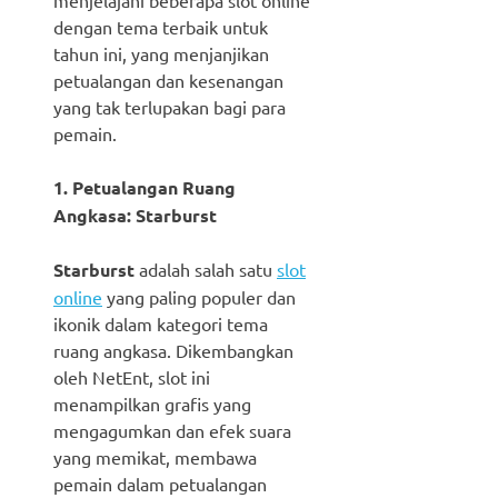
dengan tema terbaik untuk
tahun ini, yang menjanjikan
petualangan dan kesenangan
yang tak terlupakan bagi para
pemain.
1. Petualangan Ruang
Angkasa: Starburst
Starburst
adalah salah satu
slot
online
yang paling populer dan
ikonik dalam kategori tema
ruang angkasa. Dikembangkan
oleh NetEnt, slot ini
menampilkan grafis yang
mengagumkan dan efek suara
yang memikat, membawa
pemain dalam petualangan