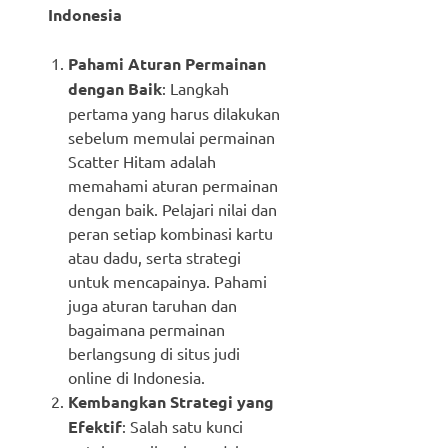
Indonesia
Pahami Aturan Permainan
dengan Baik
: Langkah
pertama yang harus dilakukan
sebelum memulai permainan
Scatter Hitam adalah
memahami aturan permainan
dengan baik. Pelajari nilai dan
peran setiap kombinasi kartu
atau dadu, serta strategi
untuk mencapainya. Pahami
juga aturan taruhan dan
bagaimana permainan
berlangsung di situs judi
online di Indonesia.
Kembangkan Strategi yang
Efektif
: Salah satu kunci