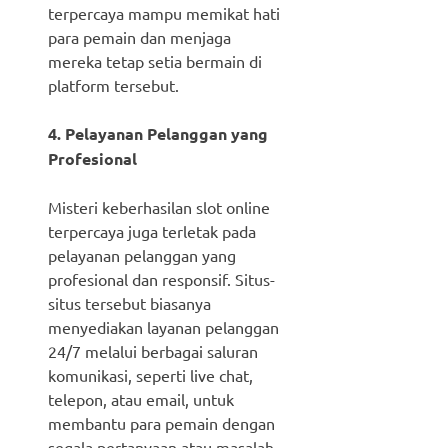
terpercaya mampu memikat hati
para pemain dan menjaga
mereka tetap setia bermain di
platform tersebut.
4. Pelayanan Pelanggan yang
Profesional
Misteri keberhasilan slot online
terpercaya juga terletak pada
pelayanan pelanggan yang
profesional dan responsif. Situs-
situs tersebut biasanya
menyediakan layanan pelanggan
24/7 melalui berbagai saluran
komunikasi, seperti live chat,
telepon, atau email, untuk
membantu para pemain dengan
segala pertanyaan atau masalah