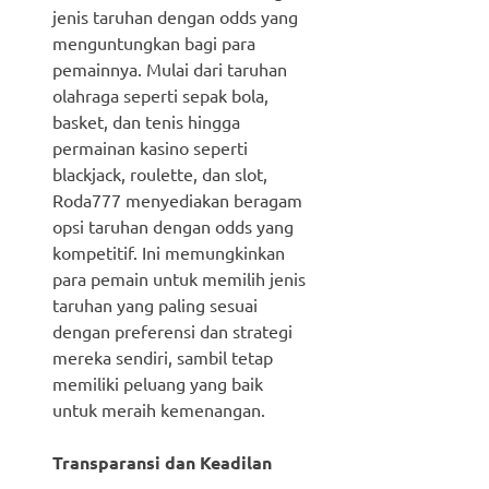
jenis taruhan dengan odds yang
menguntungkan bagi para
pemainnya. Mulai dari taruhan
olahraga seperti sepak bola,
basket, dan tenis hingga
permainan kasino seperti
blackjack, roulette, dan slot,
Roda777 menyediakan beragam
opsi taruhan dengan odds yang
kompetitif. Ini memungkinkan
para pemain untuk memilih jenis
taruhan yang paling sesuai
dengan preferensi dan strategi
mereka sendiri, sambil tetap
memiliki peluang yang baik
untuk meraih kemenangan.
Transparansi dan Keadilan