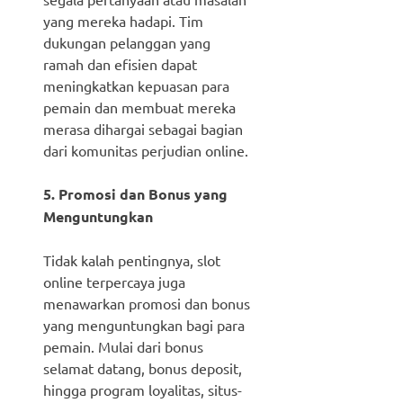
yang mereka hadapi. Tim
dukungan pelanggan yang
ramah dan efisien dapat
meningkatkan kepuasan para
pemain dan membuat mereka
merasa dihargai sebagai bagian
dari komunitas perjudian online.
5. Promosi dan Bonus yang
Menguntungkan
Tidak kalah pentingnya, slot
online terpercaya juga
menawarkan promosi dan bonus
yang menguntungkan bagi para
pemain. Mulai dari bonus
selamat datang, bonus deposit,
hingga program loyalitas, situs-