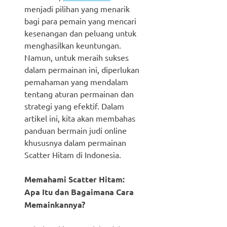
menjadi pilihan yang menarik
bagi para pemain yang mencari
kesenangan dan peluang untuk
menghasilkan keuntungan.
Namun, untuk meraih sukses
dalam permainan ini, diperlukan
pemahaman yang mendalam
tentang aturan permainan dan
strategi yang efektif. Dalam
artikel ini, kita akan membahas
panduan bermain judi online
khususnya dalam permainan
Scatter Hitam di Indonesia.
Memahami Scatter Hitam:
Apa Itu dan Bagaimana Cara
Memainkannya?