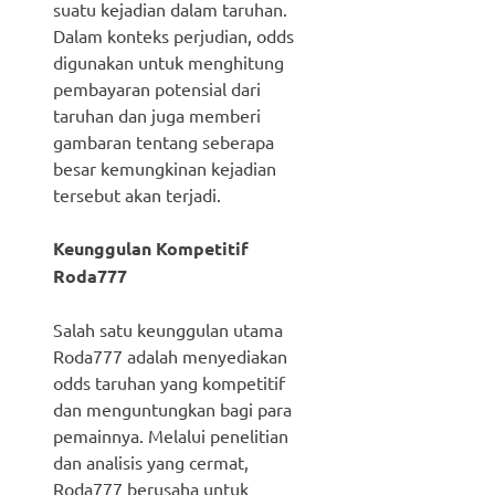
suatu kejadian dalam taruhan.
Dalam konteks perjudian, odds
digunakan untuk menghitung
pembayaran potensial dari
taruhan dan juga memberi
gambaran tentang seberapa
besar kemungkinan kejadian
tersebut akan terjadi.
Keunggulan Kompetitif
Roda777
Salah satu keunggulan utama
Roda777 adalah menyediakan
odds taruhan yang kompetitif
dan menguntungkan bagi para
pemainnya. Melalui penelitian
dan analisis yang cermat,
Roda777 berusaha untuk