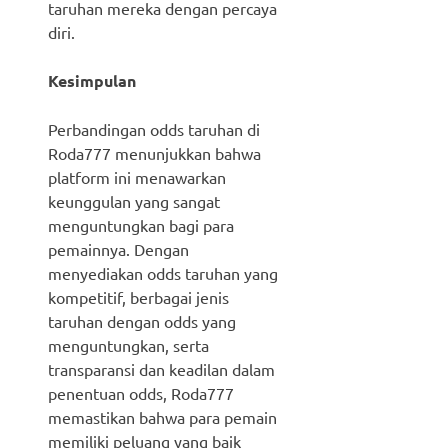
taruhan mereka dengan percaya
diri.
Kesimpulan
Perbandingan odds taruhan di
Roda777 menunjukkan bahwa
platform ini menawarkan
keunggulan yang sangat
menguntungkan bagi para
pemainnya. Dengan
menyediakan odds taruhan yang
kompetitif, berbagai jenis
taruhan dengan odds yang
menguntungkan, serta
transparansi dan keadilan dalam
penentuan odds, Roda777
memastikan bahwa para pemain
memiliki peluang yang baik