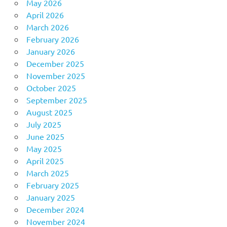
May 2026
April 2026
March 2026
February 2026
January 2026
December 2025
November 2025
October 2025
September 2025
August 2025
July 2025
June 2025
May 2025
April 2025
March 2025
February 2025
January 2025
December 2024
November 2024