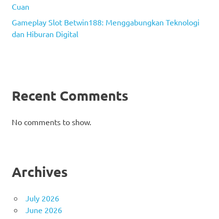
Cuan
Gameplay Slot Betwin188: Menggabungkan Teknologi
dan Hiburan Digital
Recent Comments
No comments to show.
Archives
July 2026
June 2026