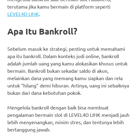
terutama jika kamu bermain di platform seperti
LEVEL4D LINK
.
Apa Itu Bankroll?
Sebelum masuk ke strategi, penting untuk memahami
apa itu bankroll. Dalam konteks judi online, bankroll
adalah jumlah uang yang kamu alokasikan khusus untuk
bermain. Bankroll bukan sekadar saldo di akun,
melainkan dana yang memang kamu siapkan dan rela
untuk “hilang” demi hiburan. Artinya, uang ini sebaiknya
bukan dari dana kebutuhan pokok.
Mengelola bankroll dengan baik bisa membuat
pengalaman bermain slot di LEVEL4D LINK menjadi jauh
lebih menyenangkan, minim stres, dan tentunya lebih
bertanggung jawab.