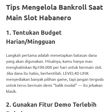
Tips Mengelola Bankroll Saat
Main Slot Habanero
1. Tentukan Budget
Harian/Mingguan
Langkah pertama adalah menetapkan batasan dana
yang akan digunakan. Misalnya, kamu hanya mau
menghabiskan Rp100.000 per hari untuk bermain slot.
Jika dana itu habis, berhentilah. LEVEL4D LINK
menyediakan banyak pilihan game, tapi jangan tergoda
untuk terus bermain demi “balik modal” — itu jebakan
klasik.
2. Gunakan Fitur Demo Terlebih