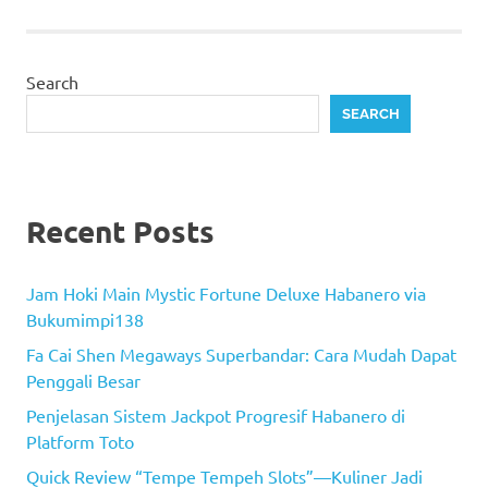
Search
SEARCH
Recent Posts
Jam Hoki Main Mystic Fortune Deluxe Habanero via
Bukumimpi138
Fa Cai Shen Megaways Superbandar: Cara Mudah Dapat
Penggali Besar
Penjelasan Sistem Jackpot Progresif Habanero di
Platform Toto
Quick Review “Tempe Tempeh Slots”—Kuliner Jadi