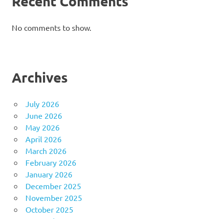
Recent Comments
No comments to show.
Archives
July 2026
June 2026
May 2026
April 2026
March 2026
February 2026
January 2026
December 2025
November 2025
October 2025