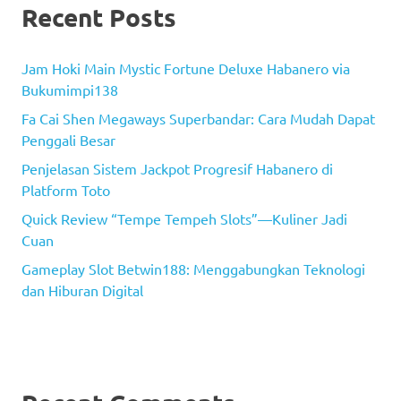
Recent Posts
Jam Hoki Main Mystic Fortune Deluxe Habanero via
Bukumimpi138
Fa Cai Shen Megaways Superbandar: Cara Mudah Dapat
Penggali Besar
Penjelasan Sistem Jackpot Progresif Habanero di
Platform Toto
Quick Review “Tempe Tempeh Slots”—Kuliner Jadi
Cuan
Gameplay Slot Betwin188: Menggabungkan Teknologi
dan Hiburan Digital