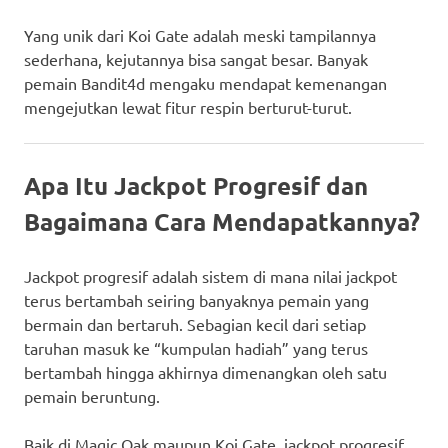
Yang unik dari Koi Gate adalah meski tampilannya
sederhana, kejutannya bisa sangat besar. Banyak
pemain Bandit4d mengaku mendapat kemenangan
mengejutkan lewat fitur respin berturut-turut.
Apa Itu Jackpot Progresif dan
Bagaimana Cara Mendapatkannya?
Jackpot progresif adalah sistem di mana nilai jackpot
terus bertambah seiring banyaknya pemain yang
bermain dan bertaruh. Sebagian kecil dari setiap
taruhan masuk ke “kumpulan hadiah” yang terus
bertambah hingga akhirnya dimenangkan oleh satu
pemain beruntung.
Baik di Magic Oak maupun Koi Gate, jackpot progresif