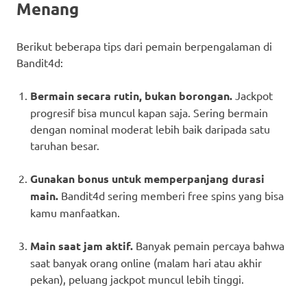
Menang
Berikut beberapa tips dari pemain berpengalaman di
Bandit4d:
Bermain secara rutin, bukan borongan.
Jackpot
progresif bisa muncul kapan saja. Sering bermain
dengan nominal moderat lebih baik daripada satu
taruhan besar.
Gunakan bonus untuk memperpanjang durasi
main.
Bandit4d sering memberi free spins yang bisa
kamu manfaatkan.
Main saat jam aktif.
Banyak pemain percaya bahwa
saat banyak orang online (malam hari atau akhir
pekan), peluang jackpot muncul lebih tinggi.