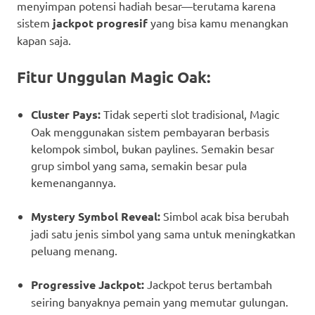
menyimpan potensi hadiah besar—terutama karena
sistem
jackpot progresif
yang bisa kamu menangkan
kapan saja.
Fitur Unggulan Magic Oak:
Cluster Pays:
Tidak seperti slot tradisional, Magic
Oak menggunakan sistem pembayaran berbasis
kelompok simbol, bukan paylines. Semakin besar
grup simbol yang sama, semakin besar pula
kemenangannya.
Mystery Symbol Reveal:
Simbol acak bisa berubah
jadi satu jenis simbol yang sama untuk meningkatkan
peluang menang.
Progressive Jackpot:
Jackpot terus bertambah
seiring banyaknya pemain yang memutar gulungan.