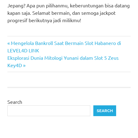
Jepang? Apa pun pilihanmu, keberuntungan bisa datang
kapan saja. Selamat bermain, dan semoga jackpot
progresif berikutnya jadi milikmu!
Previous
Post
Mengelola Bankroll Saat Bermain Slot Habanero di
Post:
LEVEL4D LINK
navigation
Next
Eksplorasi Dunia Mitologi Yunani dalam Slot 5 Zeus
Post:
Key4D
Search
SEARCH