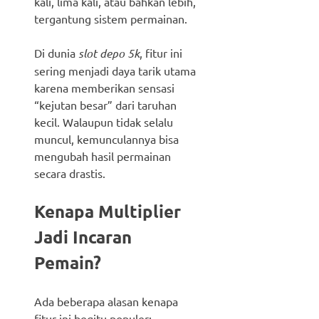
kali, lima kali, atau bahkan lebih,
tergantung sistem permainan.
Di dunia
slot depo 5k
, fitur ini
sering menjadi daya tarik utama
karena memberikan sensasi
“kejutan besar” dari taruhan
kecil. Walaupun tidak selalu
muncul, kemunculannya bisa
mengubah hasil permainan
secara drastis.
Kenapa Multiplier
Jadi Incaran
Pemain?
Ada beberapa alasan kenapa
fitur ini begitu populer: