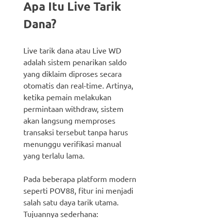
Apa Itu Live Tarik
Dana?
Live tarik dana atau Live WD
adalah sistem penarikan saldo
yang diklaim diproses secara
otomatis dan real-time. Artinya,
ketika pemain melakukan
permintaan withdraw, sistem
akan langsung memproses
transaksi tersebut tanpa harus
menunggu verifikasi manual
yang terlalu lama.
Pada beberapa platform modern
seperti
POV88
, fitur ini menjadi
salah satu daya tarik utama.
Tujuannya sederhana: