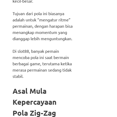
kecil-besar.
Tujuan dari pola ini biasanya
adalah untuk “mengatur ritme”
permainan, dengan harapan bisa
menangkap momentum yang
dianggap lebih menguntungkan.
Di slot88, banyak pemain
mencoba pola ini saat bermain
berbagai game, terutama ketika
merasa permainan sedang tidak
stabil.
Asal Mula
Kepercayaan
Pola Zig-Zag