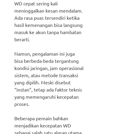
WD cepat sering kali
meninggalkan kesan mendalam.
Ada rasa puas tersendiri ketika
hasil kemenangan bisa langsung
masuk ke akun tanpa hambatan
berarti.
Namun, pengalaman ini juga
bisa berbeda-beda tergantung
kondisi jaringan, jam operasional
sistem, atau metode transaksi
yang dipilih. Meski disebut
“instan”, tetap ada faktor teknis
yang memengaruhi kecepatan
proses.
Beberapa pemain bahkan
menjadikan kecepatan WD
sebagai salah satu alasan utama