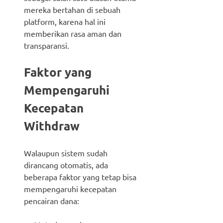
mereka bertahan di sebuah
platform, karena hal ini
memberikan rasa aman dan
transparansi.
Faktor yang
Mempengaruhi
Kecepatan
Withdraw
Walaupun sistem sudah
dirancang otomatis, ada
beberapa faktor yang tetap bisa
mempengaruhi kecepatan
pencairan dana: