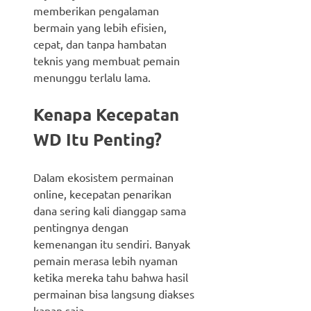
memberikan pengalaman
bermain yang lebih efisien,
cepat, dan tanpa hambatan
teknis yang membuat pemain
menunggu terlalu lama.
Kenapa Kecepatan
WD Itu Penting?
Dalam ekosistem permainan
online, kecepatan penarikan
dana sering kali dianggap sama
pentingnya dengan
kemenangan itu sendiri. Banyak
pemain merasa lebih nyaman
ketika mereka tahu bahwa hasil
permainan bisa langsung diakses
kapan saja.