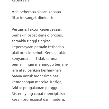
Ada beberapa alasan kenapa
fitur ini sangat diminati:
Pertama, faktor kepercayaan.
Semakin cepat dana diproses,
semakin tinggi tingkat
kepercayaan pemain terhadap
platform tersebut. Kedua, faktor
kenyamanan. Tidak semua
pemain ingin menunggu berjam-
jam atau bahkan berhari-hari
hanya untuk menerima hasil
kemenangan mereka. Ketiga,
faktor pengalaman pengguna.
Sistem yang cepat menciptakan
kesan profesional dan modern.