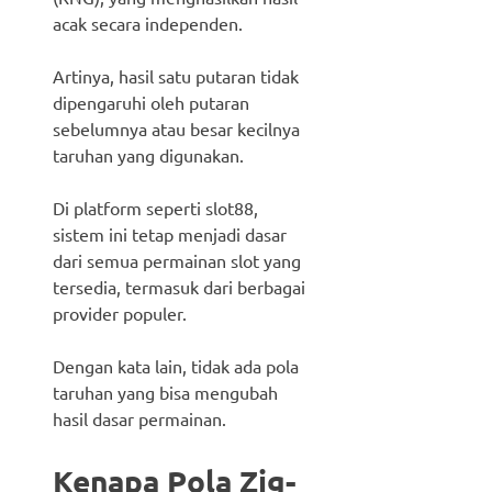
acak secara independen.
Artinya, hasil satu putaran tidak
dipengaruhi oleh putaran
sebelumnya atau besar kecilnya
taruhan yang digunakan.
Di platform seperti slot88,
sistem ini tetap menjadi dasar
dari semua permainan slot yang
tersedia, termasuk dari berbagai
provider populer.
Dengan kata lain, tidak ada pola
taruhan yang bisa mengubah
hasil dasar permainan.
Kenapa Pola Zig-