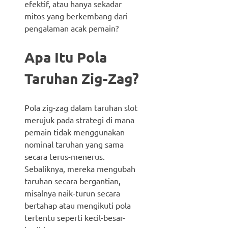
efektif, atau hanya sekadar
mitos yang berkembang dari
pengalaman acak pemain?
Apa Itu Pola
Taruhan Zig-Zag?
Pola zig-zag dalam taruhan slot
merujuk pada strategi di mana
pemain tidak menggunakan
nominal taruhan yang sama
secara terus-menerus.
Sebaliknya, mereka mengubah
taruhan secara bergantian,
misalnya naik-turun secara
bertahap atau mengikuti pola
tertentu seperti kecil-besar-