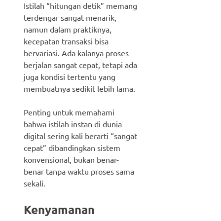
Istilah “hitungan detik” memang
terdengar sangat menarik,
namun dalam praktiknya,
kecepatan transaksi bisa
bervariasi. Ada kalanya proses
berjalan sangat cepat, tetapi ada
juga kondisi tertentu yang
membuatnya sedikit lebih lama.
Penting untuk memahami
bahwa istilah instan di dunia
digital sering kali berarti “sangat
cepat” dibandingkan sistem
konvensional, bukan benar-
benar tanpa waktu proses sama
sekali.
Kenyamanan