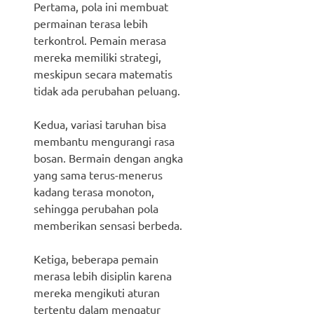
Pertama, pola ini membuat
permainan terasa lebih
terkontrol. Pemain merasa
mereka memiliki strategi,
meskipun secara matematis
tidak ada perubahan peluang.
Kedua, variasi taruhan bisa
membantu mengurangi rasa
bosan. Bermain dengan angka
yang sama terus-menerus
kadang terasa monoton,
sehingga perubahan pola
memberikan sensasi berbeda.
Ketiga, beberapa pemain
merasa lebih disiplin karena
mereka mengikuti aturan
tertentu dalam mengatur