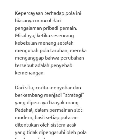
Kepercayaan terhadap pola ini
biasanya muncul dari
pengalaman pribadi pemain.
Misalnya, ketika seseorang
kebetulan menang setelah
mengubah pola taruhan, mereka
menganggap bahwa perubahan
tersebut adalah penyebab
kemenangan.
Dari situ, cerita menyebar dan
berkembang menjadi “strategi”
yang dipercaya banyak orang.
Padahal, dalam permainan slot
modern, hasil setiap putaran
ditentukan oleh sistem acak
yang tidak dipengaruhi oleh pola