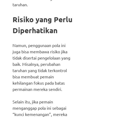
taruhan.
Risiko yang Perlu
Diperhatikan
Namun, penggunaan pola ini
juga bisa membawa risiko jika
tidak disertai pengelolaan yang
baik. Misalnya, perubahan
taruhan yang tidak terkontrol
bisa membuat pemain
kehilangan fokus pada batas
permainan mereka sendiri.
Selain itu, jika pemain
menganggap pola ini sebagai
“kunci kemenangan”, mereka