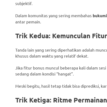
subjektif.
Dalam komunitas yang sering membahas
bukumi
antar pemain.
Trik Kedua: Kemunculan Fitu
Tanda lain yang sering diperhatikan adalah muncu
khusus dalam waktu yang relatif dekat.
Jika fitur bonus muncul beberapa kali dalam se
sedang dalam kondisi “hangat”.
Meski begitu, hasil tetap tidak bisa diprediksi, ka
Trik Ketiga: Ritme Permainan