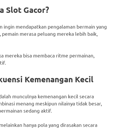
a Slot Gacor?
n ingin mendapatkan pengalaman bermain yang
”, pemain merasa peluang mereka lebih baik,
ka mereka bisa membaca ritme permainan,
if.
ekuensi Kemenangan Kecil
 adalah munculnya kemenangan kecil secara
binasi menang meskipun nilainya tidak besar,
ermainan sedang aktif.
, melainkan hanya pola yang dirasakan secara