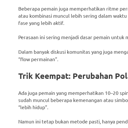
Beberapa pemain juga memperhatikan ritme perm
atau kombinasi muncul lebih sering dalam wakt
fase yang lebih aktif.
Perasaan ini sering menjadi dasar pemain untuk 
Dalam banyak diskusi komunitas yang juga meng
“flow permainan”.
Trik Keempat: Perubahan Po
Ada juga pemain yang memperhatikan 10–20 spin p
sudah muncul beberapa kemenangan atau simbol
“lebih hidup”.
Namun ini tetap bukan metode pasti, hanya pen