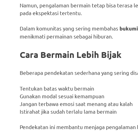
Namun, pengalaman bermain tetap bisa terasa leb
pada ekspektasi tertentu.
Dalam komunitas yang sering membahas
bukumi
menikmati permainan sebagai hiburan.
Cara Bermain Lebih Bijak
Beberapa pendekatan sederhana yang sering di
Tentukan batas waktu bermain
Gunakan modal sesuai kemampuan
Jangan terbawa emosi saat menang atau kalah
Istirahat jika sudah terlalu lama bermain
Pendekatan ini membantu menjaga pengalaman 