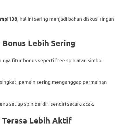
, hal ini sering menjadi bahan diskusi ringan
mpi138
r Bonus Lebih Sering
lnya fitur bonus seperti free spin atau simbol
si singkat, pemain sering menganggap permainan
rena setiap spin berdiri sendiri secara acak.
 Terasa Lebih Aktif