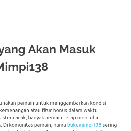
t yang Akan Masuk
Mimpi138
 digunakan pemain untuk menggambarkan kondisi
 kemenangan atau fitur bonus dalam waktu
 sistem acak, banyak pemain tetap mencoba
. Di komunitas pemain, nama
bukumimpi138
sering