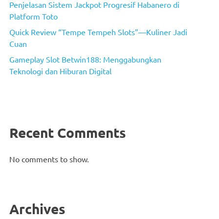
Penjelasan Sistem Jackpot Progresif Habanero di
Platform Toto
Quick Review “Tempe Tempeh Slots”—Kuliner Jadi
Cuan
Gameplay Slot Betwin188: Menggabungkan
Teknologi dan Hiburan Digital
Recent Comments
No comments to show.
Archives