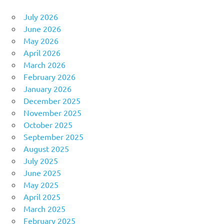
July 2026
June 2026
May 2026
April 2026
March 2026
February 2026
January 2026
December 2025
November 2025
October 2025
September 2025
August 2025
July 2025
June 2025
May 2025
April 2025
March 2025
February 2025