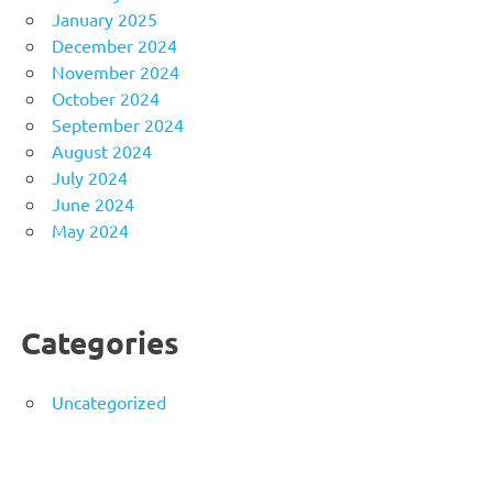
January 2025
December 2024
November 2024
October 2024
September 2024
August 2024
July 2024
June 2024
May 2024
Categories
Uncategorized