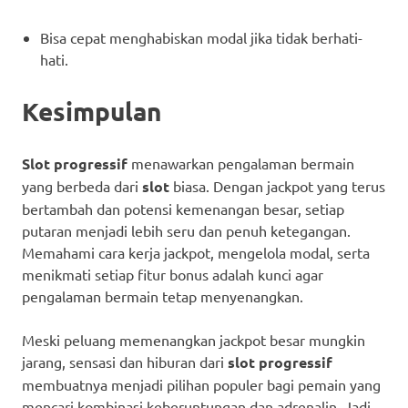
Bisa cepat menghabiskan modal jika tidak berhati-
hati.
Kesimpulan
Slot progressif
menawarkan pengalaman bermain
yang berbeda dari
slot
biasa. Dengan jackpot yang terus
bertambah dan potensi kemenangan besar, setiap
putaran menjadi lebih seru dan penuh ketegangan.
Memahami cara kerja jackpot, mengelola modal, serta
menikmati setiap fitur bonus adalah kunci agar
pengalaman bermain tetap menyenangkan.
Meski peluang memenangkan jackpot besar mungkin
jarang, sensasi dan hiburan dari
slot progressif
membuatnya menjadi pilihan populer bagi pemain yang
mencari kombinasi keberuntungan dan adrenalin. Jadi,