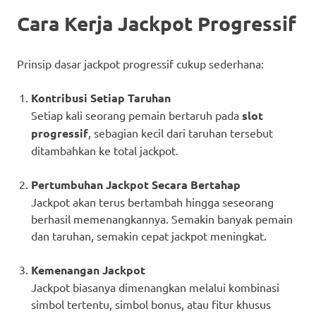
Cara Kerja Jackpot Progressif
Prinsip dasar jackpot progressif cukup sederhana:
Kontribusi Setiap Taruhan
Setiap kali seorang pemain bertaruh pada
slot
progressif
, sebagian kecil dari taruhan tersebut
ditambahkan ke total jackpot.
Pertumbuhan Jackpot Secara Bertahap
Jackpot akan terus bertambah hingga seseorang
berhasil memenangkannya. Semakin banyak pemain
dan taruhan, semakin cepat jackpot meningkat.
Kemenangan Jackpot
Jackpot biasanya dimenangkan melalui kombinasi
simbol tertentu, simbol bonus, atau fitur khusus