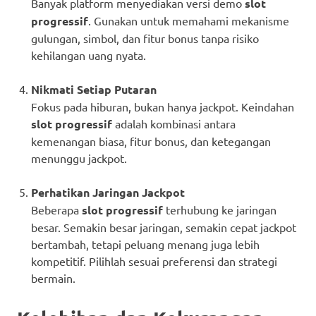
Banyak platform menyediakan versi demo
slot
progressif
. Gunakan untuk memahami mekanisme
gulungan, simbol, dan fitur bonus tanpa risiko
kehilangan uang nyata.
Nikmati Setiap Putaran
Fokus pada hiburan, bukan hanya jackpot. Keindahan
slot progressif
adalah kombinasi antara
kemenangan biasa, fitur bonus, dan ketegangan
menunggu jackpot.
Perhatikan Jaringan Jackpot
Beberapa
slot progressif
terhubung ke jaringan
besar. Semakin besar jaringan, semakin cepat jackpot
bertambah, tetapi peluang menang juga lebih
kompetitif. Pilihlah sesuai preferensi dan strategi
bermain.