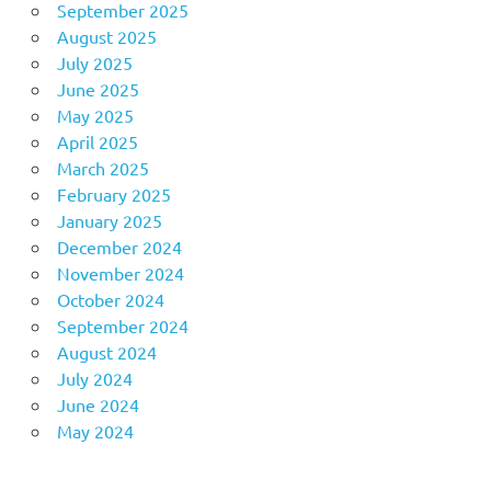
September 2025
August 2025
July 2025
June 2025
May 2025
April 2025
March 2025
February 2025
January 2025
December 2024
November 2024
October 2024
September 2024
August 2024
July 2024
June 2024
May 2024