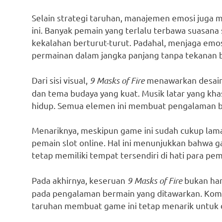
Selain strategi taruhan, manajemen emosi juga 
ini. Banyak pemain yang terlalu terbawa suasan
kekalahan berturut-turut. Padahal, menjaga emos
permainan dalam jangka panjang tanpa tekanan b
Dari sisi visual,
9 Masks of Fire
menawarkan desain 
dan tema budaya yang kuat. Musik latar yang kh
hidup. Semua elemen ini membuat pengalaman be
Menariknya, meskipun game ini sudah cukup lama d
pemain slot online. Hal ini menunjukkan bahwa
tetap memiliki tempat tersendiri di hati para pem
Pada akhirnya, keseruan
9 Masks of Fire
bukan han
pada pengalaman bermain yang ditawarkan. Kombin
taruhan membuat game ini tetap menarik untuk d