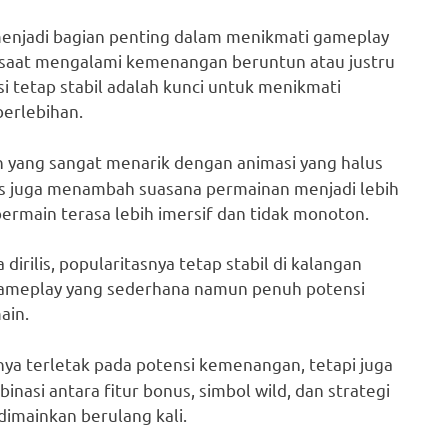
menjadi bagian penting dalam menikmati gameplay
a saat mengalami kemenangan beruntun atau justru
i tetap stabil adalah kunci untuk menikmati
erlebihan.
yang sangat menarik dengan animasi yang halus
as juga menambah suasana permainan menjadi lebih
rmain terasa lebih imersif dan tidak monoton.
irilis, popularitasnya tetap stabil di kalangan
 gameplay yang sederhana namun penuh potensi
ain.
ya terletak pada potensi kemenangan, tetapi juga
asi antara fitur bonus, simbol wild, dan strategi
imainkan berulang kali.