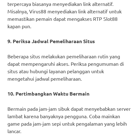
terpercaya biasanya menyediakan link alternatif.
Misalnya, Virus88 menyediakan link alternatif untuk
memastikan pemain dapat mengakses RTP Slot88
kapan pun.
​
9. Periksa Jadwal Pemeliharaan Situs
Beberapa situs melakukan pemeliharaan rutin yang
dapat mempengaruhi akses.
Periksa pengumuman di
situs atau hubungi layanan pelanggan untuk
mengetahui jadwal pemeliharaan.
10. Pertimbangkan Waktu Bermain
Bermain pada jam-jam sibuk dapat menyebabkan server
lambat karena banyaknya pengguna.
Coba mainkan
game pada jam-jam sepi untuk pengalaman yang lebih
lancar.