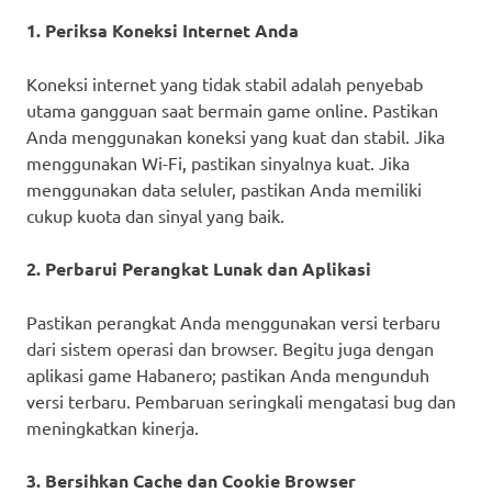
1. Periksa Koneksi Internet Anda
Koneksi internet yang tidak stabil adalah penyebab
utama gangguan saat bermain game online.
Pastikan
Anda menggunakan koneksi yang kuat dan stabil.
Jika
menggunakan Wi-Fi, pastikan sinyalnya kuat.
Jika
menggunakan data seluler, pastikan Anda memiliki
cukup kuota dan sinyal yang baik.
2. Perbarui Perangkat Lunak dan Aplikasi
Pastikan perangkat Anda menggunakan versi terbaru
dari sistem operasi dan browser.
Begitu juga dengan
aplikasi game Habanero; pastikan Anda mengunduh
versi terbaru.
Pembaruan seringkali mengatasi bug dan
meningkatkan kinerja.
3. Bersihkan Cache dan Cookie Browser