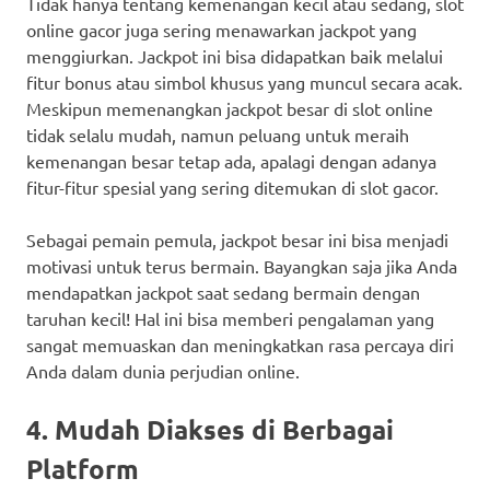
Tidak hanya tentang kemenangan kecil atau sedang, slot
online gacor juga sering menawarkan jackpot yang
menggiurkan. Jackpot ini bisa didapatkan baik melalui
fitur bonus atau simbol khusus yang muncul secara acak.
Meskipun memenangkan jackpot besar di slot online
tidak selalu mudah, namun peluang untuk meraih
kemenangan besar tetap ada, apalagi dengan adanya
fitur-fitur spesial yang sering ditemukan di slot gacor.
Sebagai pemain pemula, jackpot besar ini bisa menjadi
motivasi untuk terus bermain. Bayangkan saja jika Anda
mendapatkan jackpot saat sedang bermain dengan
taruhan kecil! Hal ini bisa memberi pengalaman yang
sangat memuaskan dan meningkatkan rasa percaya diri
Anda dalam dunia perjudian online.
4. Mudah Diakses di Berbagai
Platform