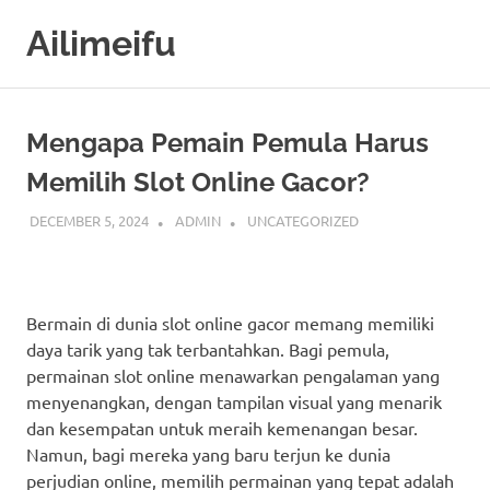
Skip
Ailimeifu
to
content
Mengapa Pemain Pemula Harus
Memilih Slot Online Gacor?
DECEMBER 5, 2024
ADMIN
UNCATEGORIZED
Bermain di dunia slot online gacor memang memiliki
daya tarik yang tak terbantahkan. Bagi pemula,
permainan slot online menawarkan pengalaman yang
menyenangkan, dengan tampilan visual yang menarik
dan kesempatan untuk meraih kemenangan besar.
Namun, bagi mereka yang baru terjun ke dunia
perjudian online, memilih permainan yang tepat adalah