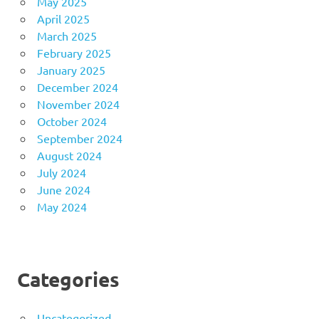
May 2025
April 2025
March 2025
February 2025
January 2025
December 2024
November 2024
October 2024
September 2024
August 2024
July 2024
June 2024
May 2024
Categories
Uncategorized