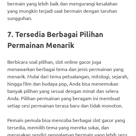
bermain yang lebih baik dan mengurangi kesalahan
yang mungkin terjadi saat bermain dengan taruhan
sungguhan.
7. Tersedia Berbagai Pilihan
Permainan Menarik
Berbicara soal pilihan, slot online gacor juga
menawarkan berbagai tema dan jenis permainan yang
menarik. Mulai dari tema petualangan, mitologi, sejarah,
hingga film dan budaya pop, Anda bisa menemukan
banyak pilihan yang sesuai dengan minat dan selera
Anda. Pilihan permainan yang beragam ini membuat
setiap sesi permainan terasa baru dan tidak monoton.
Pemain pemula bisa mencoba berbagai slot gacor yang
tersedia, memilih tema yang mereka sukai, dan
merasakan sendiri pengalaman bermain yang lebih seru