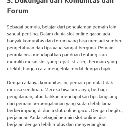
5. Dukungan dari Komunitas dan
Forum
Sebagai pemula, belajar dari pengalaman pemain lain
sangat penting. Dalam dunia slot online gacor, ada
banyak komunitas dan forum yang bisa menjadi sumber
pengetahuan dan tips yang sangat berguna. Pemain
pemula bisa mendapatkan panduan tentang cara
memilih mesin slot yang tepat, strategi bermain yang
efektif, hingga cara mengelola modal dengan bijak.
Dengan adanya komunitas ini, pemain pemula tidak
merasa sendirian. Mereka bisa bertanya, berbagi
pengalaman, atau bahkan mendapatkan tips langsung
dari pemain berpengalaman yang sudah lebih lama
berkecimpung di dunia slot online gacor. Dengan begitu,
perjalanan Anda sebagai pemain slot online bisa
berjalan dengan lebih mulus dan menyenangkan.