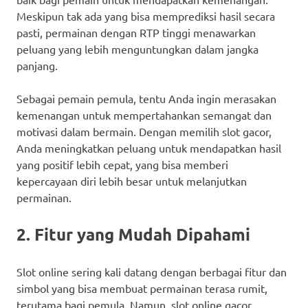
Meskipun tak ada yang bisa memprediksi hasil secara
pasti, permainan dengan RTP tinggi menawarkan
peluang yang lebih menguntungkan dalam jangka
panjang.
Sebagai pemain pemula, tentu Anda ingin merasakan
kemenangan untuk mempertahankan semangat dan
motivasi dalam bermain. Dengan memilih slot gacor,
Anda meningkatkan peluang untuk mendapatkan hasil
yang positif lebih cepat, yang bisa memberi
kepercayaan diri lebih besar untuk melanjutkan
permainan.
2. Fitur yang Mudah Dipahami
Slot online sering kali datang dengan berbagai fitur dan
simbol yang bisa membuat permainan terasa rumit,
terutama bagi pemula. Namun, slot online gacor