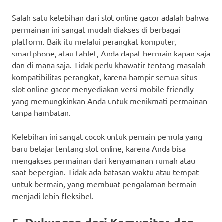
Salah satu kelebihan dari slot online gacor adalah bahwa
permainan ini sangat mudah diakses di berbagai
platform. Baik itu melalui perangkat komputer,
smartphone, atau tablet, Anda dapat bermain kapan saja
dan di mana saja. Tidak perlu khawatir tentang masalah
kompatibilitas perangkat, karena hampir semua situs
slot online gacor menyediakan versi mobile-friendly
yang memungkinkan Anda untuk menikmati permainan
tanpa hambatan.
Kelebihan ini sangat cocok untuk pemain pemula yang
baru belajar tentang slot online, karena Anda bisa
mengakses permainan dari kenyamanan rumah atau
saat bepergian. Tidak ada batasan waktu atau tempat
untuk bermain, yang membuat pengalaman bermain
menjadi lebih fleksibel.