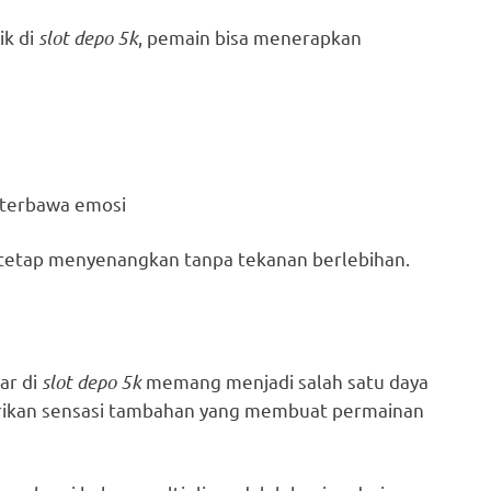
ik di
slot depo 5k
, pemain bisa menerapkan
u terbawa emosi
etap menyenangkan tanpa tekanan berlebihan.
ar di
slot depo 5k
memang menjadi salah satu daya
berikan sensasi tambahan yang membuat permainan