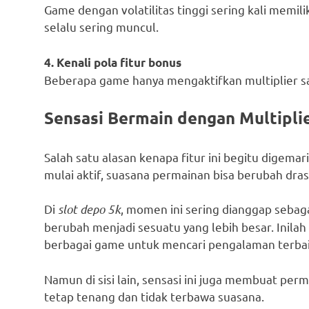
Game dengan volatilitas tinggi sering kali memili
selalu sering muncul.
4. Kenali pola fitur bonus
Beberapa game hanya mengaktifkan multiplier sa
Sensasi Bermain dengan Multiplie
Salah satu alasan kenapa fitur ini begitu digemar
mulai aktif, suasana permainan bisa berubah drast
Di
slot depo 5k
, momen ini sering dianggap sebagai 
berubah menjadi sesuatu yang lebih besar. Ini
berbagai game untuk mencari pengalaman terbai
Namun di sisi lain, sensasi ini juga membuat per
tetap tenang dan tidak terbawa suasana.