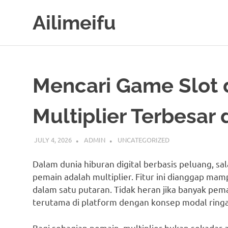
Skip
Ailimeifu
to
content
Mencari Game Slot 
Multiplier Terbesar 
JULY 4, 2026
ADMIN
UNCATEGORIZED
Dalam dunia hiburan digital berbasis peluang, sal
pemain adalah multiplier. Fitur ini dianggap ma
dalam satu putaran. Tidak heran jika banyak pem
terutama di platform dengan konsep modal ring
Bagi sebagian pemain, multiplier bukan sekadar