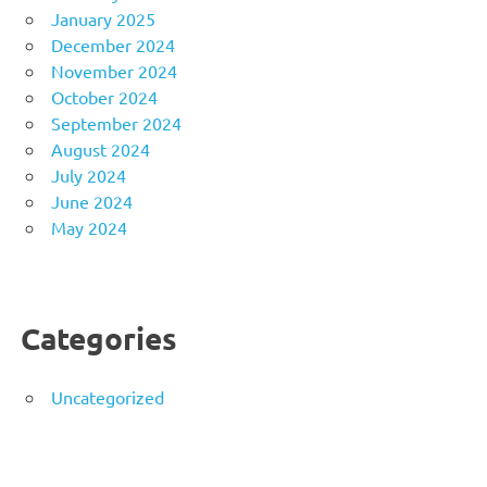
January 2025
December 2024
November 2024
October 2024
September 2024
August 2024
July 2024
June 2024
May 2024
Categories
Uncategorized