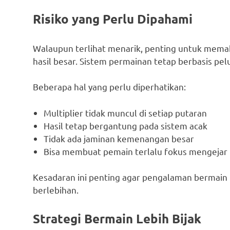
Risiko yang Perlu Dipahami
Walaupun terlihat menarik, penting untuk mema
hasil besar. Sistem permainan tetap berbasis pel
Beberapa hal yang perlu diperhatikan:
Multiplier tidak muncul di setiap putaran
Hasil tetap bergantung pada sistem acak
Tidak ada jaminan kemenangan besar
Bisa membuat pemain terlalu fokus mengejar 
Kesadaran ini penting agar pengalaman bermain 
berlebihan.
Strategi Bermain Lebih Bijak