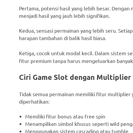
Pertama, potensi hasil yang lebih besar. Dengan 
menjadi hasil yang jauh lebih signifikan.
Kedua, sensasi permainan yang lebih seru. Seti
harapan tambahan di balik hasil biasa.
Ketiga, cocok untuk modal kecil. Dalam sistem s
fitur premium tanpa harus mengeluarkan banyak
Ciri Game Slot dengan Multiplier
Tidak semua permainan memiliki fitur multiplier 
diperhatikan:
Memiliki fitur bonus atau free spin
Menampilkan simbol khusus seperti wild penga
Menggunakan sistem cascading atau tumble