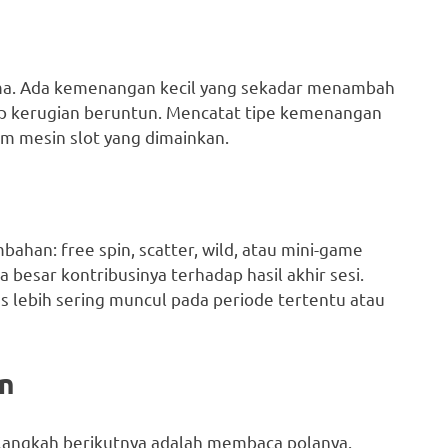
ama. Ada kemenangan kecil yang sekadar menambah
p kerugian beruntun. Mencatat tipe kemenangan
m mesin slot yang dimainkan.
ahan: free spin, scatter, wild, atau mini-game
 besar kontribusinya terhadap hasil akhir sesi.
us lebih sering muncul pada periode tertentu atau
an
 langkah berikutnya adalah membaca polanya.