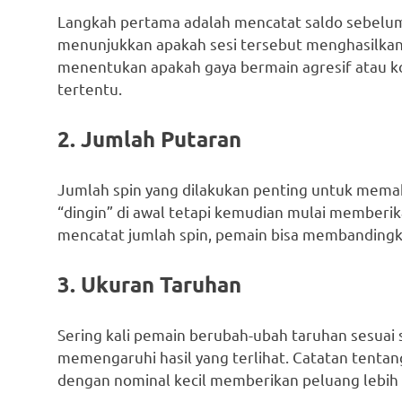
Langkah pertama adalah mencatat saldo sebelum
menunjukkan apakah sesi tersebut menghasilkan k
menentukan apakah gaya bermain agresif atau ko
tertentu.
2. Jumlah Putaran
Jumlah spin yang dilakukan penting untuk memah
“dingin” di awal tetapi kemudian mulai member
mencatat jumlah spin, pemain bisa membandingka
3. Ukuran Taruhan
Sering kali pemain berubah-ubah taruhan sesuai s
memengaruhi hasil yang terlihat. Catatan tenta
dengan nominal kecil memberikan peluang lebih s