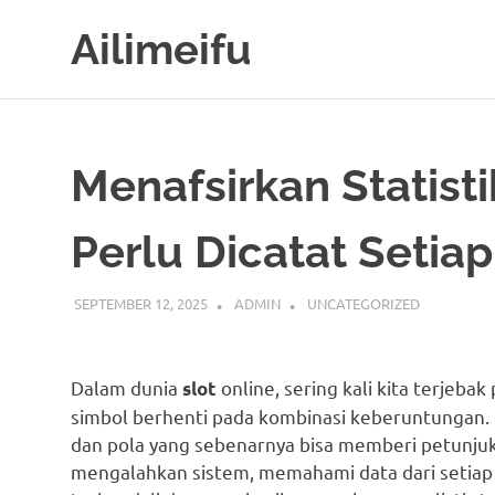
Skip
Ailimeifu
to
content
Menafsirkan Statist
Perlu Dicatat Setiap
SEPTEMBER 12, 2025
ADMIN
UNCATEGORIZED
Dalam dunia
online, sering kali kita terje
slot
simbol berhenti pada kombinasi keberuntungan. Na
dan pola yang sebenarnya bisa memberi petunjuk 
mengalahkan sistem, memahami data dari setiap 