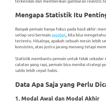
terkendali dan memberikan gambaran realistis t
Mengapa Statistik Itu Pentin
Banyak pemain hanya fokus pada hasil akhir: men
setiap sesi bermain
jagobet
, kita bisa mengetah
tertentu. Misalnya, apakah sebuah mesin lebih 
konsisten, atau justru jarang menang tetapi memb
Statistik membantu pemain untuk tidak sekadar 
catatan yang rapi, pemain bisa menilai strategi 
saldo lebih cepat habis.
Data Apa Saja yang Perlu Dic
1. Modal Awal dan Modal Akhir