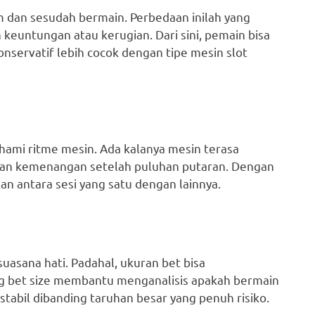
 dan sesudah bermain. Perbedaan inilah yang
euntungan atau kerugian. Dari sini, pemain bisa
nservatif lebih cocok dengan tipe mesin slot
ami ritme mesin. Ada kalanya mesin terasa
ikan kemenangan setelah puluhan putaran. Dengan
n antara sesi yang satu dengan lainnya.
uasana hati. Padahal, ukuran bet bisa
ng bet size membantu menganalisis apakah bermain
tabil dibanding taruhan besar yang penuh risiko.