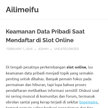
Skip
Ailimeifu
to
content
Keamanan Data Pribadi Saat
Mendaftar di Slot Online
FEBRUARY 7, 2026
ADMIN
UNCATEGORIZED
Di tengah pesatnya perkembangan
slot online
, isu
keamanan data pribadi menjadi topik yang semakin
penting untuk dibahas. Banyak pemain fokus pada
permainan dan hiburan, tapi lupa bahwa proses
pendaftaran melibatkan informasi sensitif. Diskusi soal
ini sering muncul di komunitas dan forum, termasuk
obrolan santai yang kerap terjadi di sekitar
bosempire
,
tempat pemain saling berbagi pengalaman dan tips.