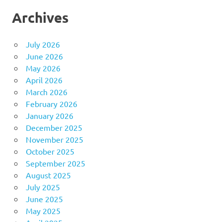
Archives
July 2026
June 2026
May 2026
April 2026
March 2026
February 2026
January 2026
December 2025
November 2025
October 2025
September 2025
August 2025
July 2025
June 2025
May 2025