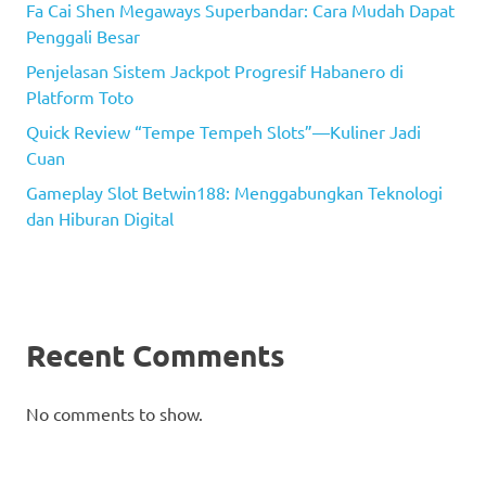
Fa Cai Shen Megaways Superbandar: Cara Mudah Dapat
Penggali Besar
Penjelasan Sistem Jackpot Progresif Habanero di
Platform Toto
Quick Review “Tempe Tempeh Slots”—Kuliner Jadi
Cuan
Gameplay Slot Betwin188: Menggabungkan Teknologi
dan Hiburan Digital
Recent Comments
No comments to show.