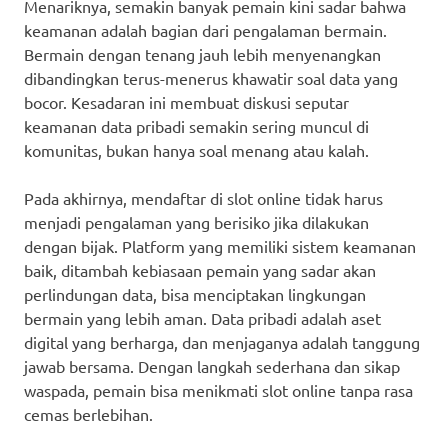
Menariknya, semakin banyak pemain kini sadar bahwa
keamanan adalah bagian dari pengalaman bermain.
Bermain dengan tenang jauh lebih menyenangkan
dibandingkan terus-menerus khawatir soal data yang
bocor. Kesadaran ini membuat diskusi seputar
keamanan data pribadi semakin sering muncul di
komunitas, bukan hanya soal menang atau kalah.
Pada akhirnya, mendaftar di slot online tidak harus
menjadi pengalaman yang berisiko jika dilakukan
dengan bijak. Platform yang memiliki sistem keamanan
baik, ditambah kebiasaan pemain yang sadar akan
perlindungan data, bisa menciptakan lingkungan
bermain yang lebih aman. Data pribadi adalah aset
digital yang berharga, dan menjaganya adalah tanggung
jawab bersama. Dengan langkah sederhana dan sikap
waspada, pemain bisa menikmati slot online tanpa rasa
cemas berlebihan.