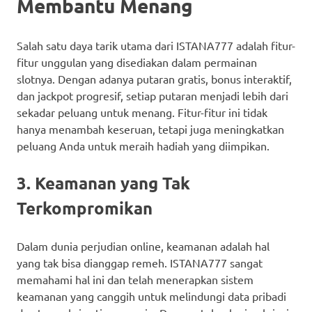
Membantu Menang
Salah satu daya tarik utama dari ISTANA777 adalah fitur-
fitur unggulan yang disediakan dalam permainan
slotnya. Dengan adanya putaran gratis, bonus interaktif,
dan jackpot progresif, setiap putaran menjadi lebih dari
sekadar peluang untuk menang. Fitur-fitur ini tidak
hanya menambah keseruan, tetapi juga meningkatkan
peluang Anda untuk meraih hadiah yang diimpikan.
3. Keamanan yang Tak
Terkompromikan
Dalam dunia perjudian online, keamanan adalah hal
yang tak bisa dianggap remeh. ISTANA777 sangat
memahami hal ini dan telah menerapkan sistem
keamanan yang canggih untuk melindungi data pribadi