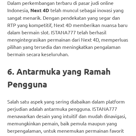
Dalam perkembangan terbaru di pasar judi online
Indonesia,
Next 4D
telah muncul sebagai inovasi yang
sangat menarik. Dengan pendekatan yang segar dan
RTP yang kompetitif, Next 4D memberikan nuansa baru
dalam bermain slot. ISTANA777 telah berhasil
mengintegrasikan permainan dari Next 4D, memperluas
pilihan yang tersedia dan meningkatkan pengalaman
bermain secara keseluruhan.
6. Antarmuka yang Ramah
Pengguna
Salah satu aspek yang sering diabaikan dalam platform
perjudian adalah antarmuka pengguna. ISTANA777
menawarkan desain yang intuitif dan mudah dinavigasi,
memungkinkan pemain, baik pemula maupun yang
berpengalaman, untuk menemukan permainan favorit