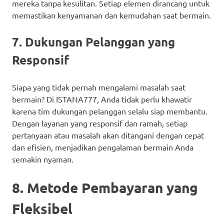
mereka tanpa kesulitan. Setiap elemen dirancang untuk
memastikan kenyamanan dan kemudahan saat bermain.
7. Dukungan Pelanggan yang
Responsif
Siapa yang tidak pernah mengalami masalah saat
bermain? Di ISTANA777, Anda tidak perlu khawatir
karena tim dukungan pelanggan selalu siap membantu.
Dengan layanan yang responsif dan ramah, setiap
pertanyaan atau masalah akan ditangani dengan cepat
dan efisien, menjadikan pengalaman bermain Anda
semakin nyaman.
8. Metode Pembayaran yang
Fleksibel