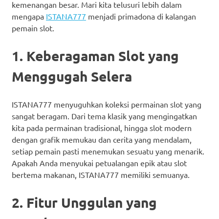
kemenangan besar. Mari kita telusuri lebih dalam
mengapa
ISTANA777
menjadi primadona di kalangan
pemain slot.
1. Keberagaman Slot yang
Menggugah Selera
ISTANA777 menyuguhkan koleksi permainan slot yang
sangat beragam. Dari tema klasik yang mengingatkan
kita pada permainan tradisional, hingga slot modern
dengan grafik memukau dan cerita yang mendalam,
setiap pemain pasti menemukan sesuatu yang menarik.
Apakah Anda menyukai petualangan epik atau slot
bertema makanan, ISTANA777 memiliki semuanya.
2. Fitur Unggulan yang