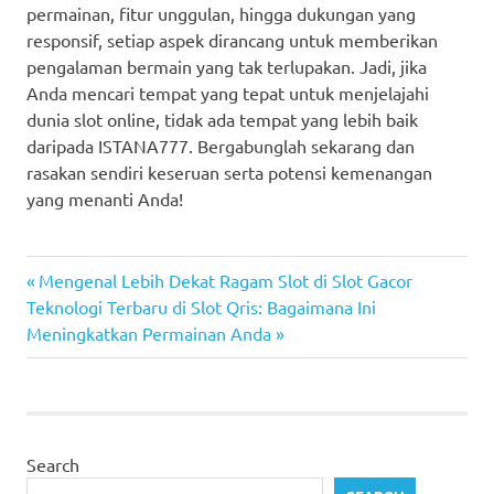
permainan, fitur unggulan, hingga dukungan yang
responsif, setiap aspek dirancang untuk memberikan
pengalaman bermain yang tak terlupakan. Jadi, jika
Anda mencari tempat yang tepat untuk menjelajahi
dunia slot online, tidak ada tempat yang lebih baik
daripada ISTANA777. Bergabunglah sekarang dan
rasakan sendiri keseruan serta potensi kemenangan
yang menanti Anda!
Previous
Post
Mengenal Lebih Dekat Ragam Slot di Slot Gacor
Next
Post:
Teknologi Terbaru di Slot Qris: Bagaimana Ini
navigation
Post:
Meningkatkan Permainan Anda
Search