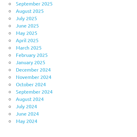
September 2025
August 2025
July 2025
June 2025
May 2025
April 2025
March 2025
February 2025
January 2025
December 2024
November 2024
October 2024
September 2024
August 2024
July 2024
June 2024
May 2024