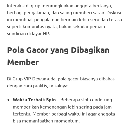
Interaksi di grup memungkinkan anggota bertanya,
berbagi pengalaman, dan saling memberi saran. Diskusi
ini membuat pengalaman bermain lebih seru dan terasa
seperti komunitas nyata, bukan sekadar pemain
sendirian di layar HP.
Pola Gacor yang Dibagikan
Member
Di Grup VIP Dewamuda, pola gacor biasanya dibahas
dengan cara praktis, misalnya:
Waktu Terbaik Spin
– Beberapa slot cenderung
memberikan kemenangan lebih sering pada jam
tertentu. Member berbagi waktu ini agar anggota
bisa memanfaatkan momentum.