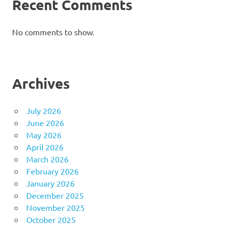
Recent Comments
No comments to show.
Archives
July 2026
June 2026
May 2026
April 2026
March 2026
February 2026
January 2026
December 2025
November 2025
October 2025