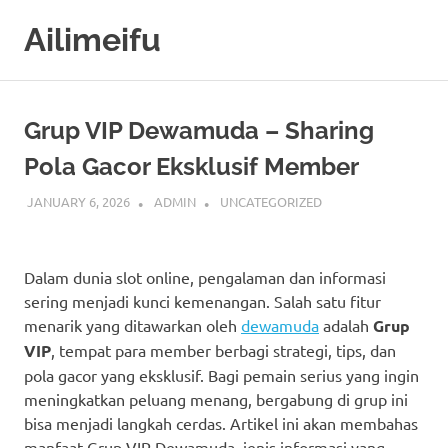
Skip
Ailimeifu
to
content
Grup VIP Dewamuda – Sharing
Pola Gacor Eksklusif Member
JANUARY 6, 2026
ADMIN
UNCATEGORIZED
Dalam dunia slot online, pengalaman dan informasi
sering menjadi kunci kemenangan. Salah satu fitur
menarik yang ditawarkan oleh
dewamuda
adalah
Grup
VIP
, tempat para member berbagi strategi, tips, dan
pola gacor yang eksklusif. Bagi pemain serius yang ingin
meningkatkan peluang menang, bergabung di grup ini
bisa menjadi langkah cerdas. Artikel ini akan membahas
manfaat Grup VIP Dewamuda, jenis informasi yang