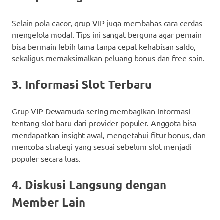
Selain pola gacor, grup VIP juga membahas cara cerdas
mengelola modal. Tips ini sangat berguna agar pemain
bisa bermain lebih lama tanpa cepat kehabisan saldo,
sekaligus memaksimalkan peluang bonus dan free spin.
3. Informasi Slot Terbaru
Grup VIP Dewamuda sering membagikan informasi
tentang slot baru dari provider populer. Anggota bisa
mendapatkan insight awal, mengetahui fitur bonus, dan
mencoba strategi yang sesuai sebelum slot menjadi
populer secara luas.
4. Diskusi Langsung dengan
Member Lain