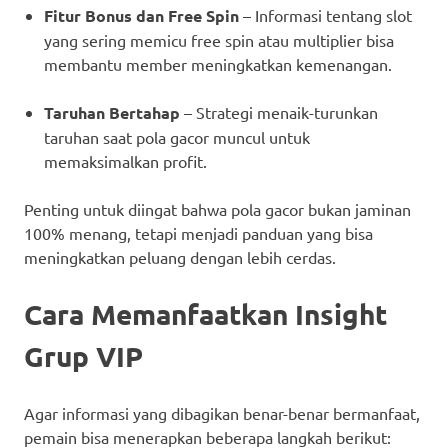
Fitur Bonus dan Free Spin
– Informasi tentang slot
yang sering memicu free spin atau multiplier bisa
membantu member meningkatkan kemenangan.
Taruhan Bertahap
– Strategi menaik-turunkan
taruhan saat pola gacor muncul untuk
memaksimalkan profit.
Penting untuk diingat bahwa pola gacor bukan jaminan
100% menang, tetapi menjadi panduan yang bisa
meningkatkan peluang dengan lebih cerdas.
Cara Memanfaatkan Insight
Grup VIP
Agar informasi yang dibagikan benar-benar bermanfaat,
pemain bisa menerapkan beberapa langkah berikut: