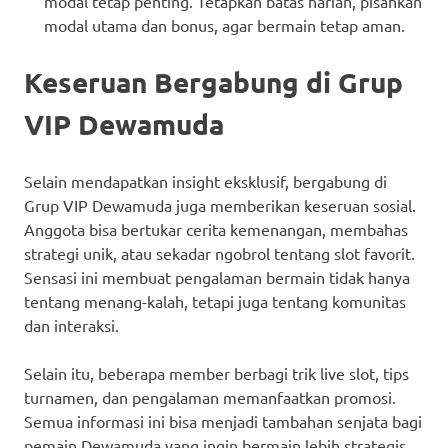
modal tetap penting. Tetapkan batas harian, pisahkan
modal utama dan bonus, agar bermain tetap aman.
Keseruan Bergabung di Grup
VIP Dewamuda
Selain mendapatkan insight eksklusif, bergabung di
Grup VIP Dewamuda juga memberikan keseruan sosial.
Anggota bisa bertukar cerita kemenangan, membahas
strategi unik, atau sekadar ngobrol tentang slot favorit.
Sensasi ini membuat pengalaman bermain tidak hanya
tentang menang-kalah, tetapi juga tentang komunitas
dan interaksi.
Selain itu, beberapa member berbagi trik live slot, tips
turnamen, dan pengalaman memanfaatkan promosi.
Semua informasi ini bisa menjadi tambahan senjata bagi
pemain Dewamuda yang ingin bermain lebih strategis.