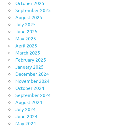
October 2025
September 2025
August 2025
July 2025
June 2025
May 2025
April 2025
March 2025
February 2025
January 2025
December 2024
November 2024
October 2024
September 2024
August 2024
July 2024
June 2024
May 2024