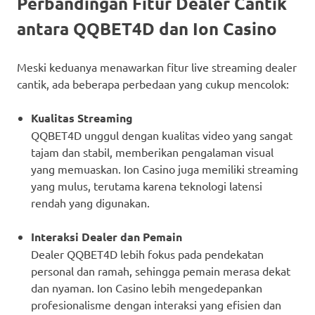
Perbandingan Fitur Dealer Cantik
antara QQBET4D dan Ion Casino
Meski keduanya menawarkan fitur live streaming dealer
cantik, ada beberapa perbedaan yang cukup mencolok:
Kualitas Streaming
QQBET4D unggul dengan kualitas video yang sangat
tajam dan stabil, memberikan pengalaman visual
yang memuaskan. Ion Casino juga memiliki streaming
yang mulus, terutama karena teknologi latensi
rendah yang digunakan.
Interaksi Dealer dan Pemain
Dealer QQBET4D lebih fokus pada pendekatan
personal dan ramah, sehingga pemain merasa dekat
dan nyaman. Ion Casino lebih mengedepankan
profesionalisme dengan interaksi yang efisien dan