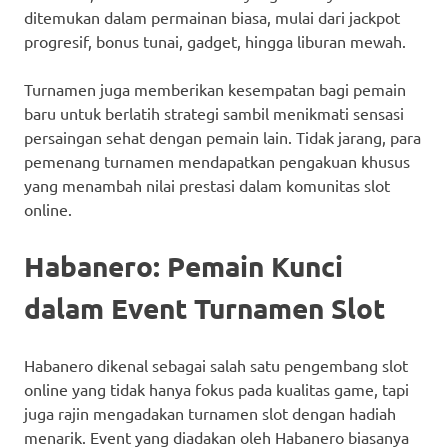
ditemukan dalam permainan biasa, mulai dari jackpot
progresif, bonus tunai, gadget, hingga liburan mewah.
Turnamen juga memberikan kesempatan bagi pemain
baru untuk berlatih strategi sambil menikmati sensasi
persaingan sehat dengan pemain lain. Tidak jarang, para
pemenang turnamen mendapatkan pengakuan khusus
yang menambah nilai prestasi dalam komunitas slot
online.
Habanero: Pemain Kunci
dalam Event Turnamen Slot
Habanero dikenal sebagai salah satu pengembang slot
online yang tidak hanya fokus pada kualitas game, tapi
juga rajin mengadakan turnamen slot dengan hadiah
menarik. Event yang diadakan oleh Habanero biasanya