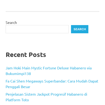
Search
SEARCH
Recent Posts
Jam Hoki Main Mystic Fortune Deluxe Habanero via
Bukumimpi138
Fa Cai Shen Megaways Superbandar: Cara Mudah Dapat
Penggali Besar
Penjelasan Sistem Jackpot Progresif Habanero di
Platform Toto