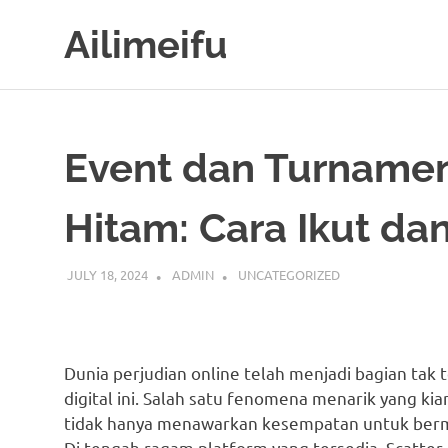
Skip
Ailimeifu
to
content
Event dan Turnamen 
Hitam: Cara Ikut d
JULY 18, 2024
ADMIN
UNCATEGORIZED
Dunia perjudian online telah menjadi bagian tak 
digital ini. Salah satu fenomena menarik yang ki
tidak hanya menawarkan kesempatan untuk berma
Di tengah ragam platform yang tersedia, Scatter