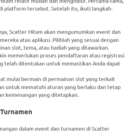
 Hitam relatif mudah dan menghibur. Pertama-tama,
 platform tersebut. Setelah itu, ikuti langkah-
nya, Scatter Hitam akan mengumumkan event dan
ereka atau aplikasi. Pilihlah yang sesuai dengan
inan slot, tema, atau hadiah yang ditawarkan.
n memerlukan proses pendaftaran atau registrasi
ng telah ditentukan untuk memastikan Anda dapat
at mulai bermain di permainan slot yang terkait
an untuk mematuhi aturan yang berlaku dan tetap
uan kemenangan yang ditetapkan.
 Turnamen
angan dalam event dan turnamen di Scatter