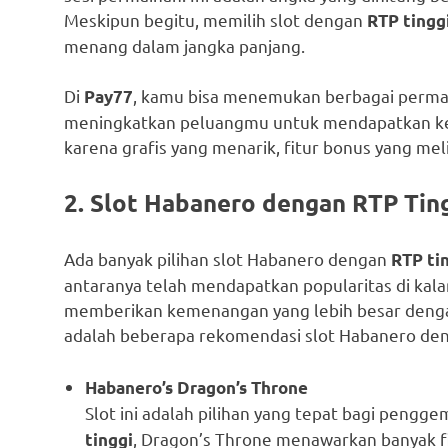
Meskipun begitu, memilih slot dengan
RTP tingg
menang dalam jangka panjang.
Di
, kamu bisa menemukan berbagai perma
Pay77
meningkatkan peluangmu untuk mendapatkan kem
karena grafis yang menarik, fitur bonus yang mel
2.
Slot Habanero dengan RTP Ting
Ada banyak pilihan slot Habanero dengan
RTP ti
antaranya telah mendapatkan popularitas di k
memberikan kemenangan yang lebih besar dengan 
adalah beberapa rekomendasi slot Habanero d
Habanero’s Dragon’s Throne
Slot ini adalah pilihan yang tepat bagi peng
, Dragon’s Throne menawarkan banyak fit
tinggi