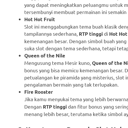
yang dapat meningkatkan peluangmu untuk m
tersembunyi membuat permainan ini semakin 
Hot Hot Fruit
Slot ini menggabungkan tema buah klasik de
tampilannya sederhana,
di
RTP tinggi
Hot Hot
kemenangan besar. Dengan simbol buah yang 
suka slot dengan tema sederhana, tetapi tet
Queen of the Nile
Mengusung tema Mesir kuno,
Queen of the N
bonus yang bisa memicu kemenangan besar. De
petualangan ke piramida yang misterius, slot 
pengalaman bermain yang tak terlupakan.
Fire Rooster
Jika kamu menyukai tema yang lebih berwarna
Dengan
dan fitur bonus yang serin
RTP tinggi
menang lebih besar, terutama ketika simbol a