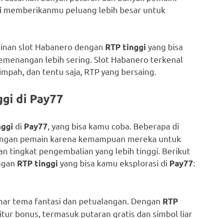
memberikanmu peluang lebih besar untuk
i
inan slot Habanero dengan
yang bisa
RTP tinggi
enangan lebih sering. Slot Habanero terkenal
impah, dan tentu saja, RTP yang bersaing.
gi di Pay77
di
, yang bisa kamu coba. Beberapa di
nggi
Pay77
alangan pemain karena kemampuan mereka untuk
tingkat pengembalian yang lebih tinggi. Berikut
engan
yang bisa kamu eksplorasi di
:
RTP tinggi
Pay77
gemar tema fantasi dan petualangan. Dengan
RTP
ur bonus, termasuk putaran gratis dan simbol liar