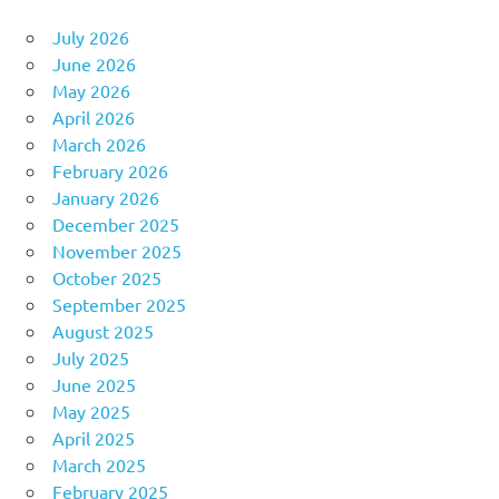
July 2026
June 2026
May 2026
April 2026
March 2026
February 2026
January 2026
December 2025
November 2025
October 2025
September 2025
August 2025
July 2025
June 2025
May 2025
April 2025
March 2025
February 2025