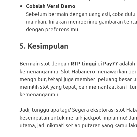
Cobalah Versi Demo
Sebelum bermain dengan uang asli, coba dulu 
mainkan. Ini akan memberimu gambaran tentan
dengan preferensimu.
5.
Kesimpulan
Bermain slot dengan
di
adalah 
RTP tinggi
Pay77
kemenanganmu. Slot Habanero menawarkan berba
menghibur, tetapi juga memberi peluang besar
memilih slot yang tepat, dan memanfaatkan fitu
kemenanganmu.
Jadi, tunggu apa lagi? Segera eksplorasi slot H
kesempatan untuk meraih jackpot impianmu! Jan
utama, jadi nikmati setiap putaran yang kamu lak