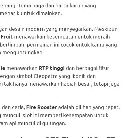
enang. Tema naga dan harta karun yang
menarik untuk dimainkan.
ngan desain modern yang menyegarkan. Meskipun
menawarkan kesempatan untuk meraih
 Fruit
berlimpah, permainan ini cocok untuk kamu yang
ap menguntungkan.
menawarkan
dan berbagai fitur
ile
RTP tinggi
ngan simbol Cleopatra yang ikonik dan
ini tak hanya menawarkan hadiah besar, tetapi juga
 dan ceria,
adalah pilihan yang tepat.
Fire Rooster
g muncul, slot ini memberi kesempatan untuk
yam api muncul di gulungan.