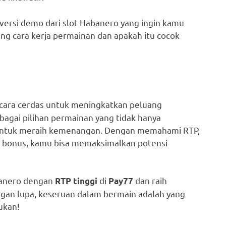
versi demo dari slot Habanero yang ingin kamu
g cara kerja permainan dan apakah itu cocok
cara cerdas untuk meningkatkan peluang
gai pilihan permainan yang tidak hanya
 untuk meraih kemenangan. Dengan memahami RTP,
r bonus, kamu bisa memaksimalkan potensi
abanero dengan
di
dan raih
RTP tinggi
Pay77
gan lupa, keseruan dalam bermain adalah yang
ukan!