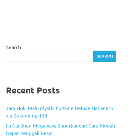
Search
SEARCH
Recent Posts
Jam Hoki Main Mystic Fortune Deluxe Habanero
via Bukumimpi138
Fa Cai Shen Megaways Superbandar: Cara Mudah
Dapat Penggali Besar