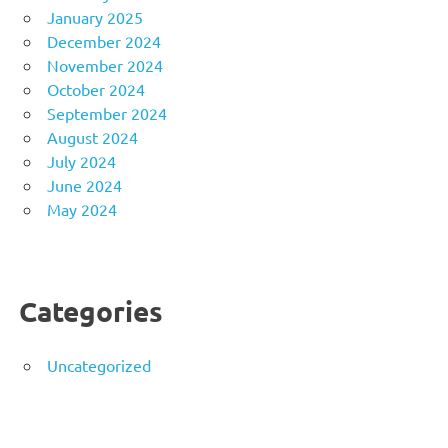
January 2025
December 2024
November 2024
October 2024
September 2024
August 2024
July 2024
June 2024
May 2024
Categories
Uncategorized