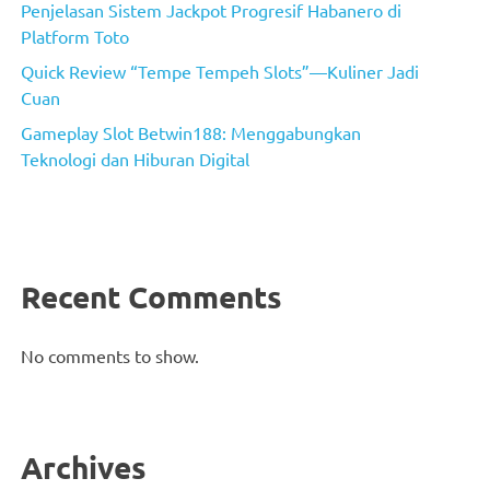
Penjelasan Sistem Jackpot Progresif Habanero di
Platform Toto
Quick Review “Tempe Tempeh Slots”—Kuliner Jadi
Cuan
Gameplay Slot Betwin188: Menggabungkan
Teknologi dan Hiburan Digital
Recent Comments
No comments to show.
Archives