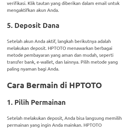
verifikasi. Klik tautan yang diberikan dalam email untuk
mengaktifkan akun Anda.
5. Deposit Dana
Setelah akun Anda aktif, langkah berikutnya adalah
melakukan deposit. HPTOTO menawarkan berbagai
metode pembayaran yang aman dan mudah, seperti
transfer bank, e-wallet, dan lainnya. Pilih metode yang
paling nyaman bagi Anda.
Cara Bermain di HPTOTO
1. Pilih Permainan
Setelah melakukan deposit, Anda bisa langsung memilih
permainan yang ingin Anda mainkan. HPTOTO