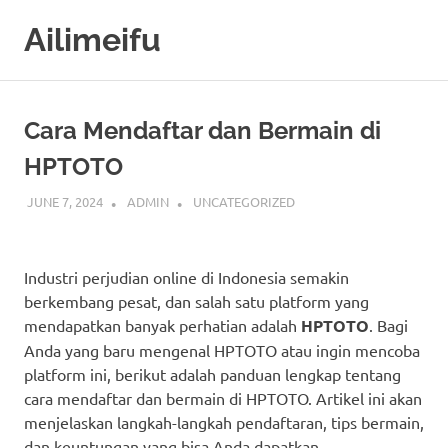
Skip
Ailimeifu
to
content
Cara Mendaftar dan Bermain di
HPTOTO
JUNE 7, 2024
ADMIN
UNCATEGORIZED
Industri perjudian online di Indonesia semakin
berkembang pesat, dan salah satu platform yang
mendapatkan banyak perhatian adalah
HPTOTO
. Bagi
Anda yang baru mengenal HPTOTO atau ingin mencoba
platform ini, berikut adalah panduan lengkap tentang
cara mendaftar dan bermain di HPTOTO. Artikel ini akan
menjelaskan langkah-langkah pendaftaran, tips bermain,
dan keuntungan yang bisa Anda dapatkan.