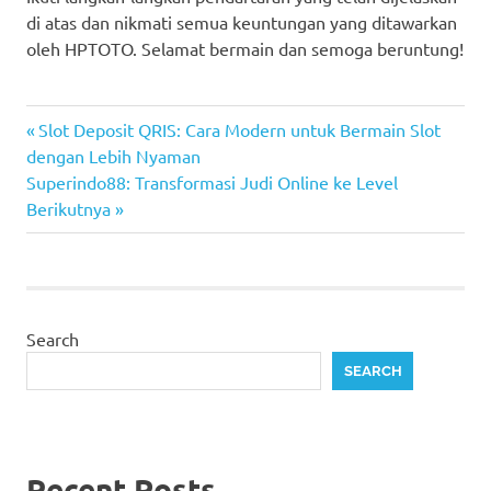
di atas dan nikmati semua keuntungan yang ditawarkan
oleh HPTOTO. Selamat bermain dan semoga beruntung!
Previous
Post
Slot Deposit QRIS: Cara Modern untuk Bermain Slot
Post:
dengan Lebih Nyaman
navigation
Next
Superindo88: Transformasi Judi Online ke Level
Post:
Berikutnya
Search
SEARCH
Recent Posts