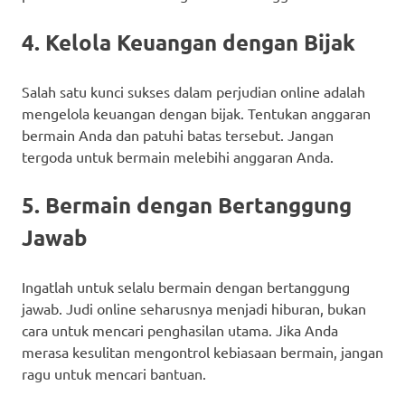
4. Kelola Keuangan dengan Bijak
Salah satu kunci sukses dalam perjudian online adalah
mengelola keuangan dengan bijak. Tentukan anggaran
bermain Anda dan patuhi batas tersebut. Jangan
tergoda untuk bermain melebihi anggaran Anda.
5. Bermain dengan Bertanggung
Jawab
Ingatlah untuk selalu bermain dengan bertanggung
jawab. Judi online seharusnya menjadi hiburan, bukan
cara untuk mencari penghasilan utama. Jika Anda
merasa kesulitan mengontrol kebiasaan bermain, jangan
ragu untuk mencari bantuan.