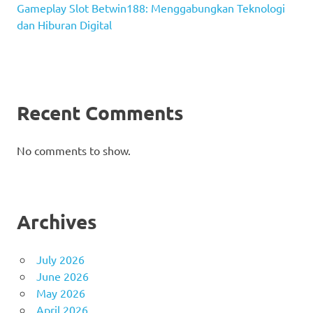
Gameplay Slot Betwin188: Menggabungkan Teknologi
dan Hiburan Digital
Recent Comments
No comments to show.
Archives
July 2026
June 2026
May 2026
April 2026