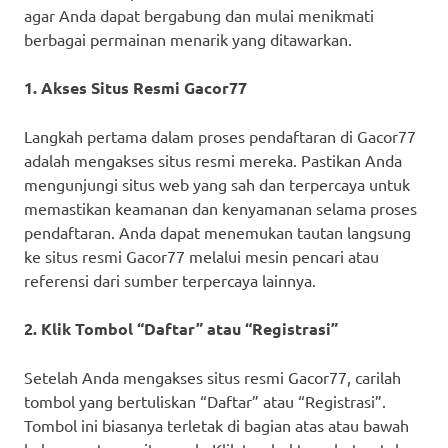
agar Anda dapat bergabung dan mulai menikmati
berbagai permainan menarik yang ditawarkan.
1. Akses Situs Resmi Gacor77
Langkah pertama dalam proses pendaftaran di Gacor77
adalah mengakses situs resmi mereka. Pastikan Anda
mengunjungi situs web yang sah dan terpercaya untuk
memastikan keamanan dan kenyamanan selama proses
pendaftaran. Anda dapat menemukan tautan langsung
ke situs resmi Gacor77 melalui mesin pencari atau
referensi dari sumber terpercaya lainnya.
2. Klik Tombol “Daftar” atau “Registrasi”
Setelah Anda mengakses situs resmi Gacor77, carilah
tombol yang bertuliskan “Daftar” atau “Registrasi”.
Tombol ini biasanya terletak di bagian atas atau bawah