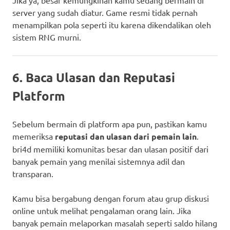
server yang sudah diatur. Game resmi tidak pernah
menampilkan pola seperti itu karena dikendalikan oleh
sistem RNG murni.
6. Baca Ulasan dan Reputasi
Platform
Sebelum bermain di platform apa pun, pastikan kamu
memeriksa
reputasi dan ulasan dari pemain lain
.
bri4d memiliki komunitas besar dan ulasan positif dari
banyak pemain yang menilai sistemnya adil dan
transparan.
Kamu bisa bergabung dengan forum atau grup diskusi
online untuk melihat pengalaman orang lain. Jika
banyak pemain melaporkan masalah seperti saldo hilang