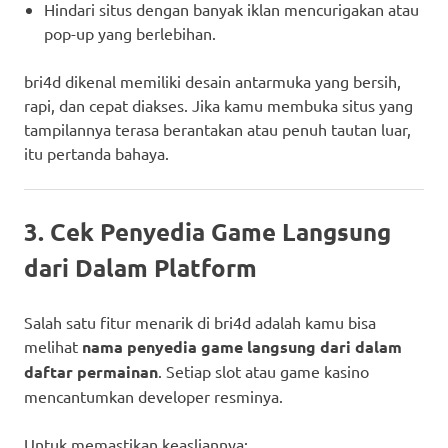
Hindari situs dengan banyak iklan mencurigakan atau
pop-up yang berlebihan.
bri4d dikenal memiliki desain antarmuka yang bersih,
rapi, dan cepat diakses. Jika kamu membuka situs yang
tampilannya terasa berantakan atau penuh tautan luar,
itu pertanda bahaya.
3. Cek Penyedia Game Langsung
dari Dalam Platform
Salah satu fitur menarik di bri4d adalah kamu bisa
melihat
nama penyedia game langsung dari dalam
daftar permainan
. Setiap slot atau game kasino
mencantumkan developer resminya.
Untuk memastikan keasliannya: