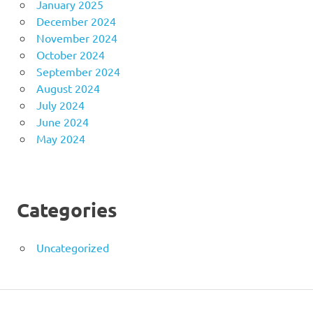
January 2025
December 2024
November 2024
October 2024
September 2024
August 2024
July 2024
June 2024
May 2024
Categories
Uncategorized