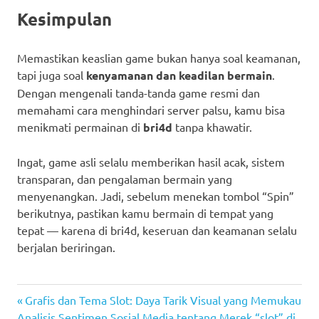
Kesimpulan
Memastikan keaslian game bukan hanya soal keamanan,
tapi juga soal
kenyamanan dan keadilan bermain
.
Dengan mengenali tanda-tanda game resmi dan
memahami cara menghindari server palsu, kamu bisa
menikmati permainan di
bri4d
tanpa khawatir.
Ingat, game asli selalu memberikan hasil acak, sistem
transparan, dan pengalaman bermain yang
menyenangkan. Jadi, sebelum menekan tombol “Spin”
berikutnya, pastikan kamu bermain di tempat yang
tepat — karena di bri4d, keseruan dan keamanan selalu
berjalan beriringan.
Previous
Post
Grafis dan Tema Slot: Daya Tarik Visual yang Memukau
Next
Post:
Analisis Sentimen Sosial Media tentang Merek “slot” di