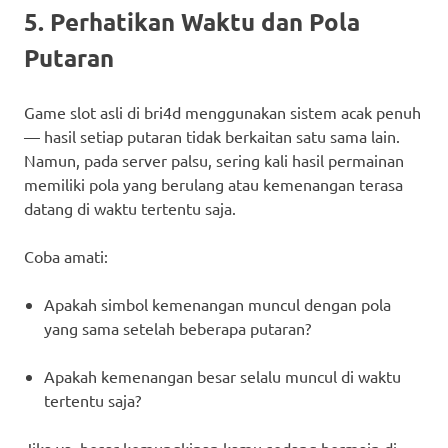
5. Perhatikan Waktu dan Pola
Putaran
Game slot asli di bri4d menggunakan sistem acak penuh
— hasil setiap putaran tidak berkaitan satu sama lain.
Namun, pada server palsu, sering kali hasil permainan
memiliki pola yang berulang atau kemenangan terasa
datang di waktu tertentu saja.
Coba amati:
Apakah simbol kemenangan muncul dengan pola
yang sama setelah beberapa putaran?
Apakah kemenangan besar selalu muncul di waktu
tertentu saja?
Jika ya, besar kemungkinan kamu sedang bermain di