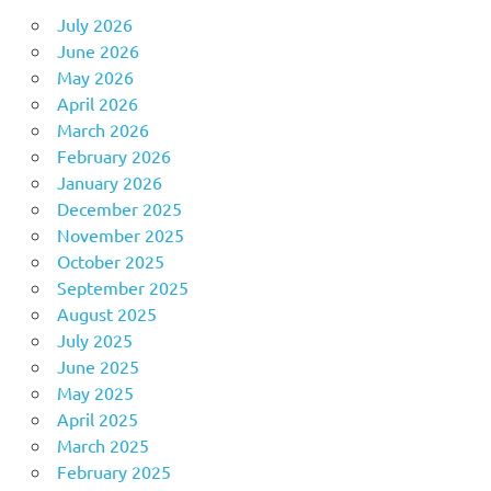
July 2026
June 2026
May 2026
April 2026
March 2026
February 2026
January 2026
December 2025
November 2025
October 2025
September 2025
August 2025
July 2025
June 2025
May 2025
April 2025
March 2025
February 2025