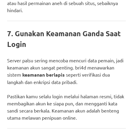
atau hasil permainan aneh di sebuah situs, sebaiknya
hindari.
7. Gunakan Keamanan Ganda Saat
Login
Server palsu sering mencoba mencuri data pemain, jadi
keamanan akun sangat penting. bri4d menawarkan
sistem
keamanan berlapis
seperti verifikasi dua
langkah dan enkripsi data pribadi.
Pastikan kamu selalu login melalui halaman resmi, tidak
membagikan akun ke siapa pun, dan mengganti kata
sandi secara berkala. Keamanan akun adalah benteng
utama melawan penipuan online.